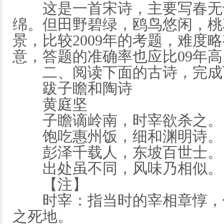
这是一首宋诗，主要写春无十
绵。但田野碧绿，鸥鸟悠闲，桃
景，比较2009年的考题，难度
意，答题的准确率也应比09年高
二、阅读下面的古诗，完成
跋子瞻和陶诗
黄庭坚
子瞻谪岭南，时宰欲杀之。
饱吃惠州饭，细和渊明诗。
彭泽千载人，东坡百世士。
出处虽不同，风味乃相似。
【注】
时宰：指当时的宰相章惇，他
之死地。