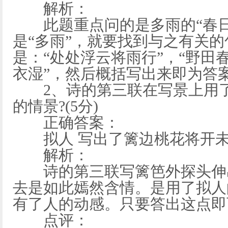
解析：
此题重点问的是多雨的“春日”
是“多雨”，就要找到与之有关
是：“处处浮云将雨行”，“野田
衣湿”，然后概括写出来即为答
2、诗的第三联在写景上用了
的情景?(5分)
正确答案：
拟人 写出了篱边桃花将开未
解析：
诗的第三联写篱笆外探头伸出
去是如此嫣然含情。是用了拟人
有了人的动感。只要答出这点即
点评：