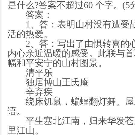
是什么?答案不超过60 个字。(5分
答案：
1、答：表明山村没有遭受战
活的热爱。
2、答：写出了由惧转喜的心
内心亲近温暖的感受。此联与首
幅和平安宁的山村图景。
清平乐
独居博山王氏庵
辛弃疾
绕床饥鼠，蝙蝠翻灯舞。屋上
语。
平生塞北江南，归来华发苍颜
里江山。