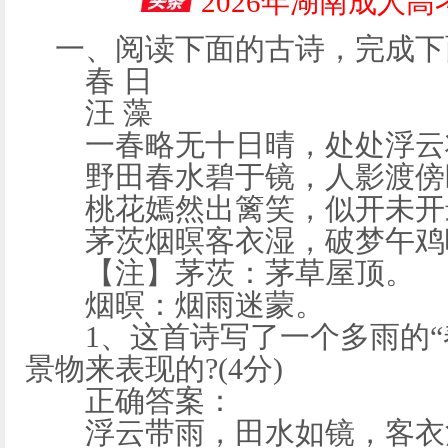
2026年湖南成人
一、阅读下面的古诗，完成下
春 日
汪 藻
一春略无十日晴，处处浮云
野田春水碧于镜，人影渡傍
桃花嫣然出篱笑，似开未开
茅茨烟暝客衣湿，破梦午鸡
【注】茅茨：茅草屋顶。
烟暝：烟雨迷蒙。
1、这首诗写了一个多雨的“
景物来表现的?(4分)
正确答案：
浮云带雨，田水如镜，客衣