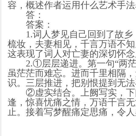
容，概述作者运用什么艺术手法
答：
答案：
1.词人梦见自己回到了故乡
梳妆，夫妻相见，千言万语不知
这表现了词人对亡妻的深切怀念
2.①层层递进。第一句“两茫
虽茫茫而难忘。进而千里相隔，
识。三层推进，把别恨提到无法
②虚实结合。上阙写实，下
逢，惊喜忧痛之情，万语千言无
止。接着写梦醒痛定思痛，令人