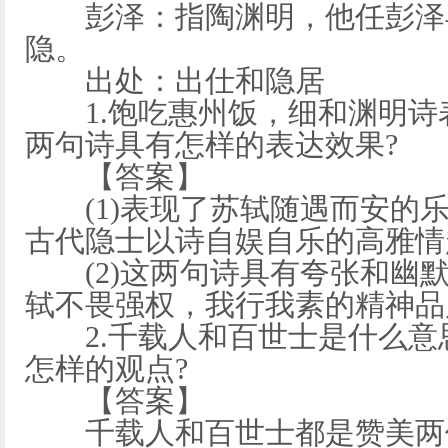
彭泽：指陶渊明，他任彭泽
隐。
出处：出仕和隐居
1.饱吃惠州饭，细和渊明诗
两句诗具有怎样的表达效果?
【答案】
(1)表现了苏轼随遇而安的乐
古代隐士以诗自娱自乐的高雅情
(2)这两句诗具有夸张和幽默
轼不畏强权，我行我素的精神品
2.千载人和百世士是什么意
怎样的观点?
【答案】
千载人和百世士都是赞美两位