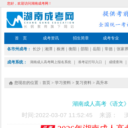
您好，欢迎访问湖南成考网！
首 页
成考资讯
招生简章
成考专业
各市州成考：
长沙
｜
湘潭
｜
株洲
｜
衡阳
｜
邵阳
｜
岳阳
｜
常德
｜
张家
成考系统：
湖南成人高考网上报名系统
｜
准考证打印入口
｜
成绩查询
｜
您现在的位置：
首页
>
学习资料
>
复习资料
>
高升本
湖南成人高考《语文》
时间:2022-03-07 11:52:45 来源：