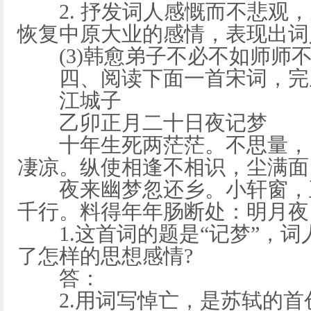
2. 抒发词人感慨而不悲观，
恢复中原大业的感情，表现出词
(3)韩愈弟子不必不如师师
四、阅读下面一首宋词，完成下
江城子
乙卯正月二十日夜记梦
十年生死两茫茫。不思量，自
凄凉。纵使相逢不相识，尘满面
夜来幽梦忽还乡。小轩窗，正
千行。料得年年肠断处：明月夜
1.这首词的题是“记梦”，词
了怎样的思想感情?
答：
2.用词写悼亡，是苏轼的首