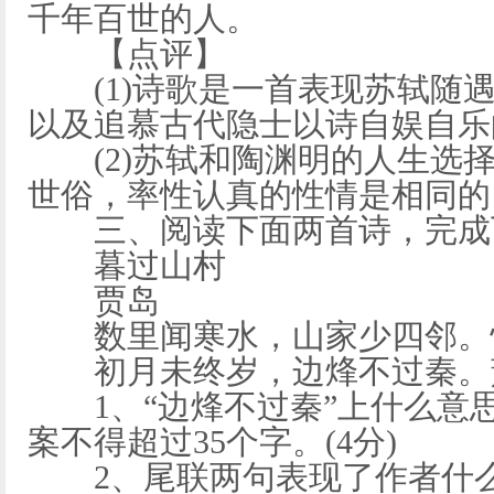
千年百世的人。
【点评】
(1)诗歌是一首表现苏轼随遇
以及追慕古代隐士以诗自娱自乐
(2)苏轼和陶渊明的人生选择
世俗，率性认真的性情是相同的
三、阅读下面两首诗，完成
暮过山村
贾岛
数里闻寒水，山家少四邻。怪
初月未终岁，边烽不过秦。萧
1、“边烽不过秦”上什么意思
案不得超过35个字。(4分)
2、尾联两句表现了作者什么