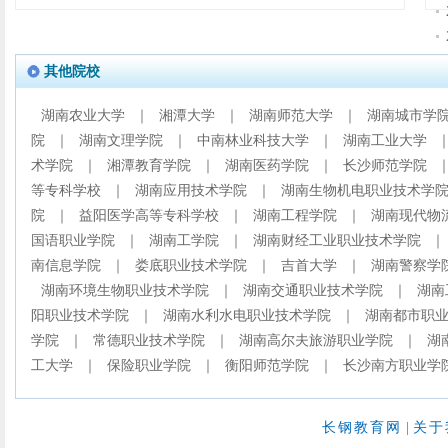
其他院校
湖南农业大学
｜
湘潭大学
｜
湖南师范大学
｜
湖南城市学
院
｜
湖南文理学院
｜
中南林业科技大学
｜
湖南工业大学
术学院
｜
湘潭教育学院
｜
湖南医药学院
｜
长沙师范学院
等专科学校
｜
湖南应用技术学院
｜
湖南生物机电职业技术学
院
｜
益阳医学高等专科学校
｜
湖南工程学院
｜
湖南现代物
国语职业学院
｜
湖南工学院
｜
湖南财经工业职业技术学院
｜
南信息学院
｜
娄底职业技术学院
｜
吉首大学
｜
湖南警察学
湖南环境生物职业技术学院
｜
湖南交通职业技术学院
｜
湖南
阳职业技术学院
｜
湖南水利水电职业技术学院
｜
湖南都市职
学院
｜
常德职业技术学院
｜
湖南高尔夫旅游职业学院
｜
湖
工大学
｜
保险职业学院
｜
衡阳师范学院
｜
长沙南方职业学
长钢教育网
|
关于