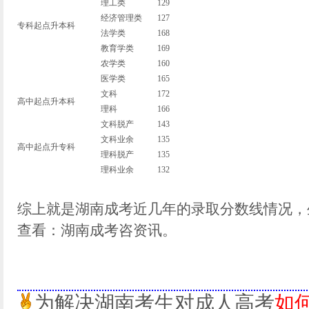
理工类
129
经济管理类
127
专科起点升本科
法学类
168
教育学类
169
农学类
160
医学类
165
文科
172
高中起点升本科
理科
166
文科脱产
143
文科业余
135
高中起点升专科
理科脱产
135
理科业余
132
综上就是湖南成考近几年的录取分数线情况，
查看：湖南成考咨资讯。
为解决湖南考生对成人高考
如