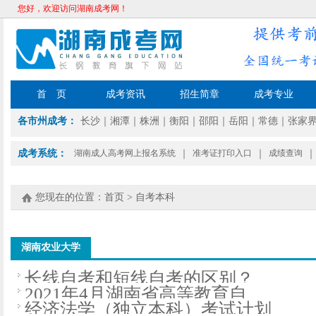
您好，欢迎访问湖南成考网！
首 页
成考资讯
招生简章
成考专业
各市州成考：
长沙
｜
湘潭
｜
株洲
｜
衡阳
｜
邵阳
｜
岳阳
｜
常德
｜
张家
成考系统：
湖南成人高考网上报名系统
｜
准考证打印入口
｜
成绩查询
｜
您现在的位置：
首页
>
自考本科
湖南农业大学
长线自考和短线自考的区别？
2021年4月湖南省高等教育自
经济法学（独立本科）考试计划