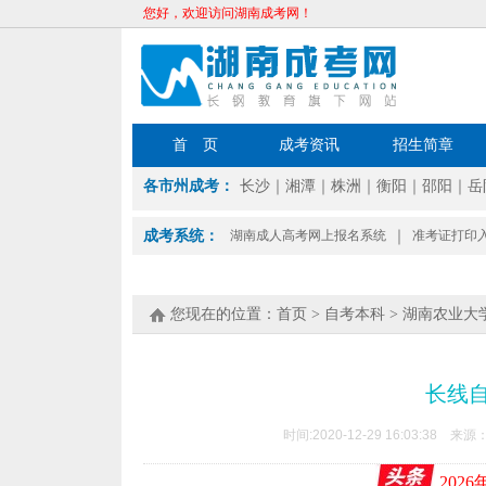
您好，欢迎访问湖南成考网！
首 页
成考资讯
招生简章
各市州成考：
长沙
｜
湘潭
｜
株洲
｜
衡阳
｜
邵阳
｜
岳
成考系统：
湖南成人高考网上报名系统
｜
准考证打印
您现在的位置：
首页
>
自考本科
>
湖南农业大
长线
时间:2020-12-29 16:03:38 来源
202