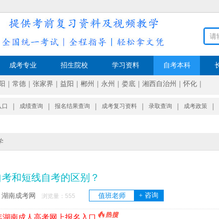
成考专业
招生院校
学习资料
自考本科
阳
｜
常德
｜
张家界
｜
益阳
｜
郴州
｜
永州
｜
娄底
｜
湘西自治州
｜
怀化
｜
入口
｜
成绩查询
｜
报名结果查询
｜
成考复习资料
｜
录取查询
｜
成考政策
｜
学
自考和短线自考的区别？
+ 咨询
湖南成考网
值班老师
：
浏览量：
555
6年湖南成人高考网上报名入口