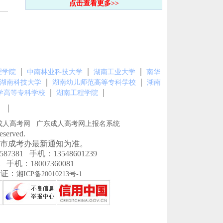
点击查看更多>>
｜
｜
｜
理学院
中南林业科技大学
湖南工业大学
南华
｜
｜
湖南科技大学
湖南幼儿师范高等专科学校
湖南
｜
｜
学高等专科学校
湖南工程学院
｜
图
成人高考网
广东成人高考网上报名系统
erved.
市成考办最新通知为准。
1 手机：13548601239
机：18007360081
P证：
湘ICP备20010213号-1