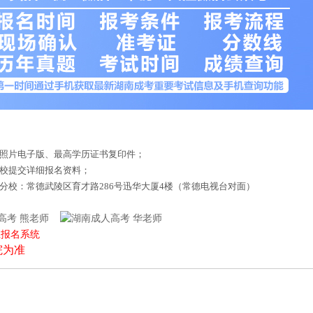
底照片电子版、最高学历证书复印件；
来校提交详细报名资料；
德分校：常德武陵区育才路286号迅华大厦4楼（常德电视台对面）
熊老师
华老师
上报名系统
院为准