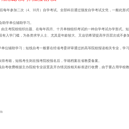
后每年参加二次（4、10月）自学考试。全部科目通过颁发自学考试文凭，一般此形
会助学单位辅助学习。
、由主考院校组织出题、在每年四月、十月单独组织考试的一种自学考试办学形式。短
没有入学门槛，为各类求学人士、尤其是年龄较大、又迫切希望提高学历层次或不参
学单位辅助学习；短线自考一般要在经省考委评审通过的高等院校报读相关专业，学
取得考籍，短线考生则在报考院校报名后，学籍档案在省教委备案。
线自考收费根据主办院校专业设置及开办情况按相关标准进行收费，由于要占用学校
om