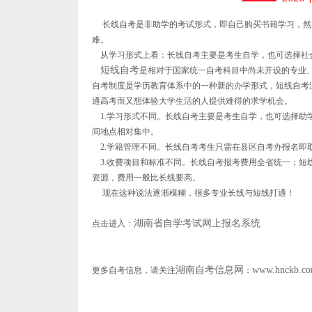
长线自考是非助学的考试形式，即自己购买书籍学习，然
难。
从学习形式上看：长线自考主要是考生自学，也可选择社
短线自考
是相对于国家统一自考科目中尚未开设的专业
自考制度是学历教育体系中的一种新的办学形式，短线自考
通高考而又想体验大学生活的人提供难得的求学机会。
1.学习形式不同。长线自考主要是考生自学，也可选择助
间地点相对集中。
2.学籍管理不同。长线自考考生只需在县区自考办报名即
3.收费项目和标准不同。长线自考报考费用全省统一；短
资源，费用一般比长线要高。
现在这种说法逐渐模糊，很多专业长线与短线打通！
湖南省自学考试网上报名系统
点击进入：
湖南自考信息网
www.hnckb.c
更多自考信息，请关注
：