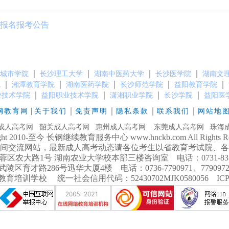
试报名报考公告
｜
｜
｜
｜
城市学院
长沙理工大学
湖南中医药大学
长沙医学院
湖南文
｜
｜
｜
｜
｜
院
湘潭教育学院
湖南医药学院
长沙师范学院
益阳教育学院
｜
｜
｜
｜
业技术学院
益阳职业技术学院
潇湘职业学院
长沙学院
益阳医
|
｜
｜
｜
｜
钢教育网
关于我们
免责声明
隐私条款
联系我们
网站地
成人高考网
韶关成人高考网
惠州成人高考网
东莞成人高考网
珠海
ight 2010-至今 长钢继续教育服务中心 www.hnckb.com All Rights Res
间交流网站，最新成人高考动态请各位考生以省教育考试院、各
大路1号 湖南农业大学校本部三楼咨询室 电话：0731-8358738
育才路286号迅华大厦4楼 电话：0736-7790971、7790972 手
培训学校 统一社会信用代码：52430702MJK0580056 IC