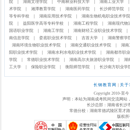
院
｜
湖南文理学院
｜
中南林业科技大学
｜
湖南工业大学
术学院
｜
湘潭教育学院
｜
湖南医药学院
｜
长沙师范学院
等专科学校
｜
湖南应用技术学院
｜
湖南生物机电职业技术学
院
｜
益阳医学高等专科学校
｜
湖南工程学院
｜
湖南现代物
国语职业学院
｜
湖南工学院
｜
湖南财经工业职业技术学院
｜
南信息学院
｜
娄底职业技术学院
｜
吉首大学
｜
湖南警察学
湖南环境生物职业技术学院
｜
湖南交通职业技术学院
｜
湖南
阳职业技术学院
｜
湖南水利水电职业技术学院
｜
湖南都市职
学院
｜
常德职业技术学院
｜
湖南高尔夫旅游职业学院
｜
湖
工大学
｜
保险职业学院
｜
衡阳师范学院
｜
长沙南方职业学
长钢教育网
|
关于
Copyright 2010-至
声明：本站为湖南成考民间交流网站
长沙总部：湖南省长沙市芙蓉区
常德分校：湖南常德武陵区育才路286号迅
版权所有