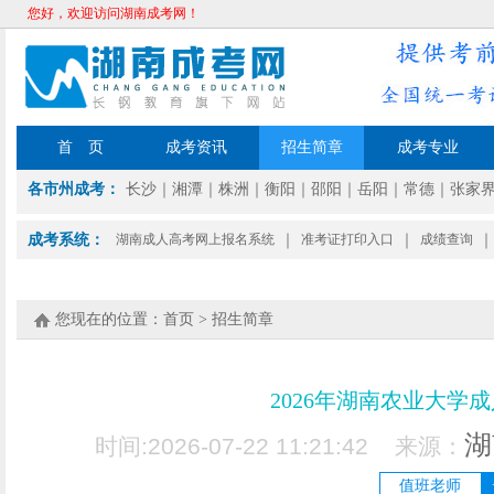
您好，欢迎访问湖南成考网！
首 页
成考资讯
招生简章
成考专业
各市州成考：
长沙
｜
湘潭
｜
株洲
｜
衡阳
｜
邵阳
｜
岳阳
｜
常德
｜
张家
成考系统：
湖南成人高考网上报名系统
｜
准考证打印入口
｜
成绩查询
｜
您现在的位置：
首页
>
招生简章
2026年湖南农业大学
湖
时间:2026-07-22 11:21:42 来源：
值班老师