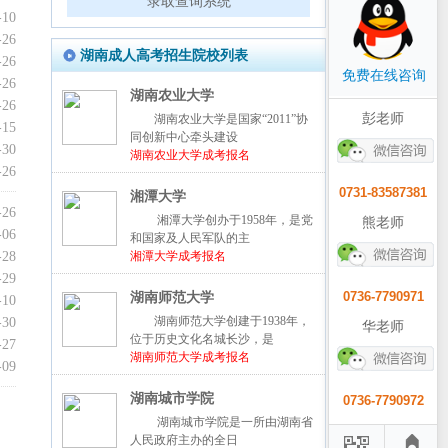
录取查询系统
-10
-26
湖南成人高考招生院校列表
-26
免费在线咨询
-26
湖南农业大学
-26
彭老师
湖南农业大学是国家“2011”协
-15
同创新中心牵头建设
-30
湖南农业大学成考报名
-26
0731-83587381
湘潭大学
-26
湘潭大学创办于1958年，是党
熊老师
-06
和国家及人民军队的主
-28
湘潭大学成考报名
-29
0736-7790971
湖南师范大学
-10
湖南师范大学创建于1938年，
-30
华老师
位于历史文化名城长沙，是
-27
湖南师范大学成考报名
-09
湖南城市学院
0736-7790972
湖南城市学院是一所由湖南省
人民政府主办的全日