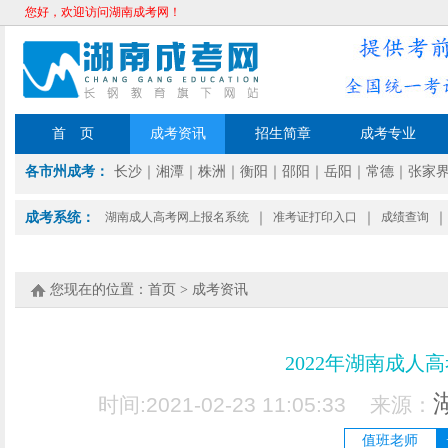
您好，欢迎访问湖南成考网！
首 页
成考资讯
招生简章
成考专业
各市州成考：
长沙
｜
湘潭
｜
株洲
｜
衡阳
｜
邵阳
｜
岳阳
｜
常德
｜
张家
成考系统：
湖南成人高考网上报名系统
｜
准考证打印入口
｜
成绩查询
｜
您现在的位置：
首页
>
成考资讯
2022年湖南成人
时间:2021-02-23 11:05:33 来源：
值班老师