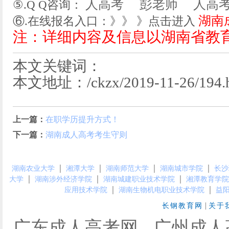
彭老师
⑤.Q Q咨询：
湖南
⑥.在线报名入口：》》 》点击进入
注：详细内容及信息以湖南省教
本文关键词：
本文地址：/ckzx/2019-11-26/194.h
上一篇：
在职学历提升方式！
下一篇：
湖南成人高考考生守则
｜
｜
｜
｜
湖南农业大学
湘潭大学
湖南师范大学
湖南城市学院
长沙
｜
｜
｜
大学
湖南涉外经济学院
湖南城建职业技术学院
湘潭教育学院
｜
｜
应用技术学院
湖南生物机电职业技术学院
益
|
长钢教育网
关于
广东成人高考网
广州成人