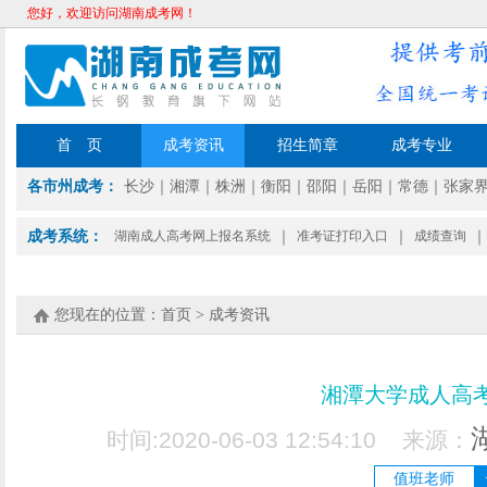
您好，欢迎访问湖南成考网！
首 页
成考资讯
招生简章
成考专业
各市州成考：
长沙
｜
湘潭
｜
株洲
｜
衡阳
｜
邵阳
｜
岳阳
｜
常德
｜
张家
成考系统：
湖南成人高考网上报名系统
｜
准考证打印入口
｜
成绩查询
｜
您现在的位置：
首页
>
成考资讯
湘潭大学成人高
时间:2020-06-03 12:54:10 来源：
值班老师