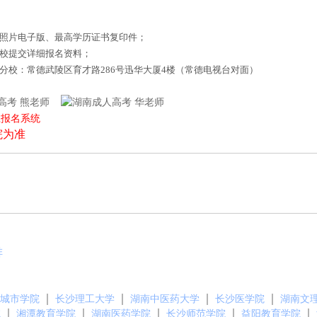
底照片电子版、最高学历证书复印件；
来校提交详细报名资料；
德分校：常德武陵区育才路286号迅华大厦4楼（常德电视台对面）
熊老师
华老师
上报名系统
院为准
排
｜
｜
｜
｜
城市学院
长沙理工大学
湖南中医药大学
长沙医学院
湖南文
｜
｜
｜
｜
｜
院
湘潭教育学院
湖南医药学院
长沙师范学院
益阳教育学院