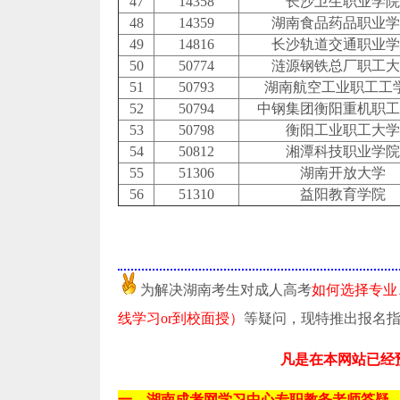
47
14358
长沙卫生职业学院
48
14359
湖南食品药品职业学
49
14816
长沙轨道交通职业学
50
50774
涟源钢铁总厂职工大
51
50793
湖南航空工业职工工
52
50794
中钢集团衡阳重机职工
53
50798
衡阳工业职工大学
54
50812
湘潭科技职业学院
55
51306
湖南开放大学
56
51310
益阳教育学院
为解决湖南考生对成人高考
如何选择专业
线学习or到校面授）
等疑问，现特推出报名
凡是在本网站已经
一、湖南成考网学习中心专职教务老师答疑