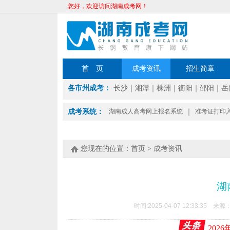
您好，欢迎访问湖南成考网！
首 页
成考资讯
招生简章
各市州成考：
长沙
｜
湘潭
｜
株洲
｜
衡阳
｜
邵阳
｜
岳
成考系统：
湖南成人高考网上报名系统
｜
准考证打印
您现在的位置：
首页
>
成考资讯
湖
时间:2025-04-07 12:33:35 来源
202