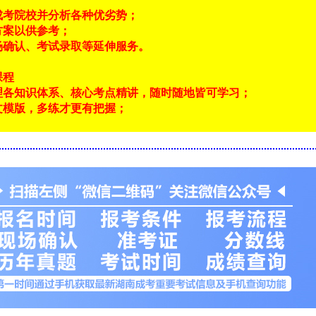
成考院校并分析各种优劣势；
方案以供参考；
场确认、考试录取等延伸服务。
课程
理各知识体系、核心考点精讲，随时随地皆可学习；
文模版，多练才更有把握；
！