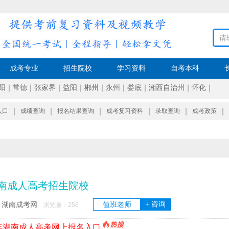
成考专业
招生院校
学习资料
自考本科
阳
｜
常德
｜
张家界
｜
益阳
｜
郴州
｜
永州
｜
娄底
｜
湘西自治州
｜
怀化
｜
入口
｜
成绩查询
｜
报名结果查询
｜
成考复习资料
｜
录取查询
｜
成考政策
｜
南成人高考招生院校
+ 咨询
湖南成考网
值班老师
：
浏览量：
256
6年湖南成人高考网上报名入口