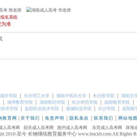
熊老师
华老师
上报名系统
院为准
试
｜
｜
｜
｜
城市学院
长沙理工大学
湖南中医药大学
长沙医学院
湖南文
｜
｜
｜
｜
｜
院
湘潭教育学院
湖南医药学院
长沙师范学院
益阳教育学院
｜
｜
｜
｜
业技术学院
益阳职业技术学院
潇湘职业学院
长沙学院
益阳医
|
｜
｜
｜
｜
钢教育网
关于我们
免责声明
隐私条款
联系我们
网站地
成人高考网
韶关成人高考网
惠州成人高考网
东莞成人高考网
珠海
ight 2010-至今 长钢继续教育服务中心 www.hnckb.com All Rights Res