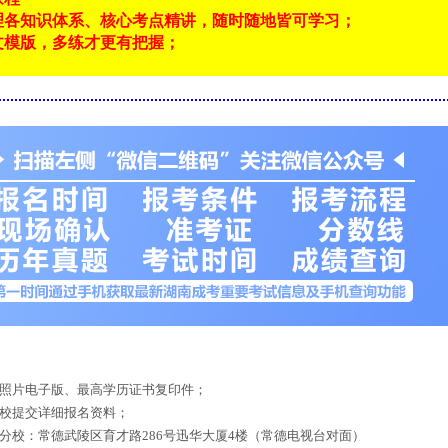
理各知识体系、核心考点精讲，随时随地皆可学习；
文模版，多练才更有把握；
！
底照片电子版、最高学历证书复印件；
来校提交详细报名资料；
德分校：常德武陵区育才路286号迅华大厦4楼（常德电视台对面）