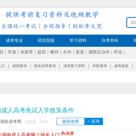
成考专业
招生院校
学习资料
自考本科
阳
｜
常德
｜
张家界
｜
益阳
｜
郴州
｜
永州
｜
娄底
｜
湘西自治州
｜
怀化
｜
入口
｜
成绩查询
｜
报名结果查询
｜
成考复习资料
｜
录取查询
｜
成考政策
｜
湖南成人高考免试入学政策条件
+ 咨询
湖南成考网
值班老师
浏览量：
3323
6年湖南成人高考网上报名入口