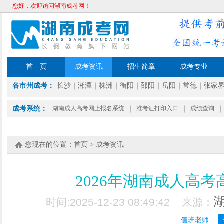
您好，欢迎访问湖南成考网！
首 页
成考资讯
招生简章
成考专业
各市州成考：
长沙
｜
湘潭
｜
株洲
｜
衡阳
｜
邵阳
｜
岳阳
｜
常德
｜
张家
成考系统：
湖南成人高考网上报名系统
｜
准考证打印入口
｜
成绩查询
｜
您现在的位置：
首页
>
成考资讯
2026年湖南成人高
时间:2025-12-23 08:49:42 来源：
值班老师