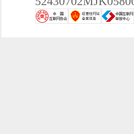
52430702MJK058