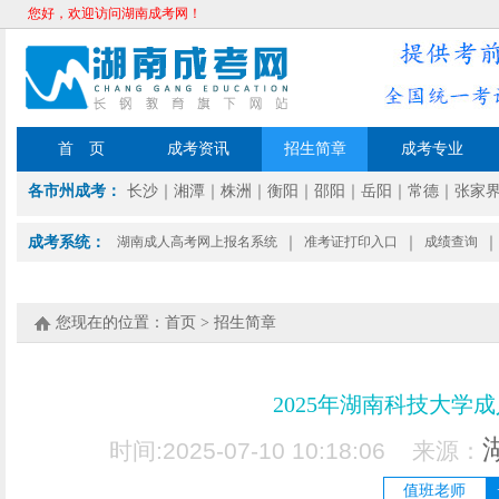
您好，欢迎访问湖南成考网！
首 页
成考资讯
招生简章
成考专业
各市州成考：
长沙
｜
湘潭
｜
株洲
｜
衡阳
｜
邵阳
｜
岳阳
｜
常德
｜
张家
成考系统：
湖南成人高考网上报名系统
｜
准考证打印入口
｜
成绩查询
｜
您现在的位置：
首页
>
招生简章
2025年湖南科技大学
时间:2025-07-10 10:18:06 来源：
值班老师