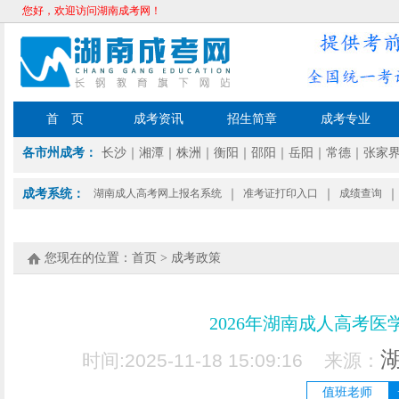
您好，欢迎访问湖南成考网！
首 页
成考资讯
招生简章
成考专业
各市州成考：
长沙
｜
湘潭
｜
株洲
｜
衡阳
｜
邵阳
｜
岳阳
｜
常德
｜
张家
成考系统：
湖南成人高考网上报名系统
｜
准考证打印入口
｜
成绩查询
｜
您现在的位置：
首页
>
成考政策
2026年湖南成人高考
时间:2025-11-18 15:09:16 来源：
值班老师