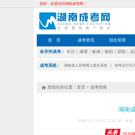
您好，欢迎访问湖南成考网！
首 页
成考资讯
招生简章
各市州成考：
长沙
｜
湘潭
｜
株洲
｜
衡阳
｜
邵阳
｜
岳
成考系统：
湖南成人高考网上报名系统
｜
准考证打印
您现在的位置：
首页
>
成考指南
湖南
时间:2021-03-31 12:41:36 来源
202