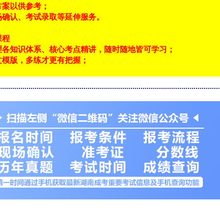
方案以供参考；
场确认、考试录取等延伸服务。
课程
理各知识体系、核心考点精讲，随时随地皆可学习；
文模版，多练才更有把握；
！