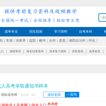
成考专业
招生院校
学习资料
自考本科
阳
｜
常德
｜
张家界
｜
益阳
｜
郴州
｜
永州
｜
娄底
｜
湘西自治州
｜
怀化
｜
入口
｜
成绩查询
｜
报名结果查询
｜
成考复习资料
｜
录取查询
｜
成考政策
｜
成人高考录取通知书样本
+ 咨询
湖南成考网
值班老师
：
浏览量：
887
6年湖南成人高考网上报名入口