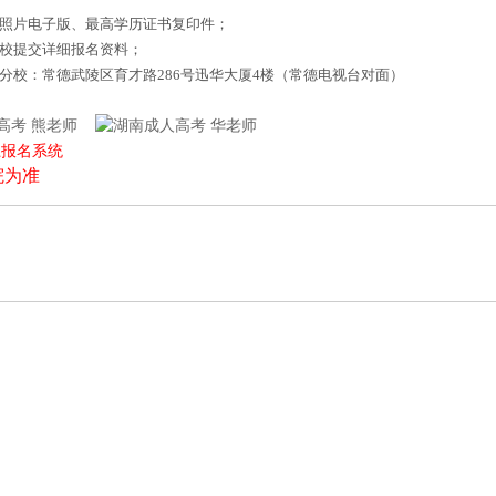
底照片电子版、最高学历证书复印件；
来校提交详细报名资料；
德分校：常德武陵区育才路286号迅华大厦4楼（常德电视台对面）
熊老师
华老师
上报名系统
院为准