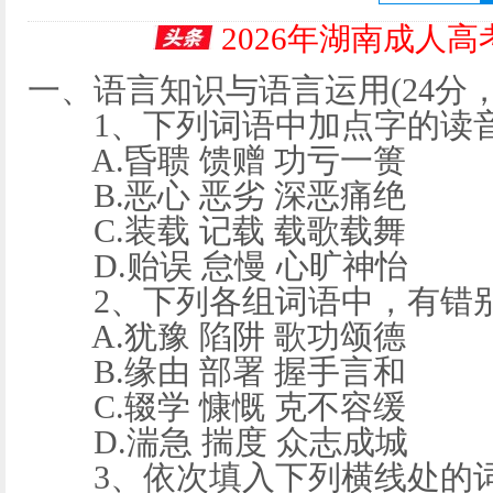
2026年湖南成人
一、语言知识与语言运用(24分，
1、下列词语中加点字的读音
A.昏聩 馈赠 功亏一篑
B.恶心 恶劣 深恶痛绝
C.装载 记载 载歌载舞
D.贻误 怠慢 心旷神怡
2、下列各组词语中，有错别
A.犹豫 陷阱 歌功颂德
B.缘由 部署 握手言和
C.辍学 慷慨 克不容缓
D.湍急 揣度 众志成城
3、依次填入下列横线处的词