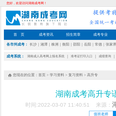
您好，欢迎访问湖南成考网！
首 页
成考资讯
招生简章
成考专业
各市州成考：
长沙
｜
湘潭
｜
株洲
｜
衡阳
｜
邵阳
｜
岳阳
｜
常德
｜
张家
成考系统：
湖南成人高考网上报名系统
｜
准考证打印入口
｜
成绩查询
｜
您现在的位置：
首页
>
学习资料
>
复习资料
>
高升专
湖南成考高升专
时间:2022-03-07 11:40:51 来源：
值班老师