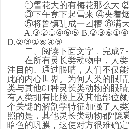
①雪花大的有梅花那么大 ②
③下午竟下起雪来 ④夹着烟
⑤将鲁镇乱成一团糟 ⑥满天
A.③②①④⑥⑤ B.②③⑥①④⑤
D.②③①⑥④⑤
二、阅读下面文字，完成7～10
在所有灵长类动物中，人类的
注目的。通过眼睛，人们不仅能
此的内心世界。为何人类的眼睛
类与其他81种灵长类动物的眼
有人类拥有比脸上及其他部位颜
个关键的解剖学特征加强了人类
照的是，其他灵长类动物都“隐
暗色的巩膜，这使对方很难确定