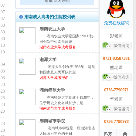
录取查询系统
-07
-07
湖南成人高考招生院校列表
-07
免费在线咨询
-30
湖南农业大学
-30
彭老师
湖南农业大学是国家“2011”协
-30
同创新中心牵头建设
-13
湖南农业大学成考报名
-19
0731-83587381
湘潭大学
-09
湘潭大学创办于1958年，是党
熊老师
-03
和国家及人民军队的主
-03
湘潭大学成考报名
-23
0736-7790971
湖南师范大学
-23
湖南师范大学创建于1938年，
-23
华老师
位于历史文化名城长沙，是
-23
湖南师范大学成考报名
-23
湖南城市学院
0736-7790972
-23
湖南城市学院是一所由湖南省
-23
人民政府主办的全日