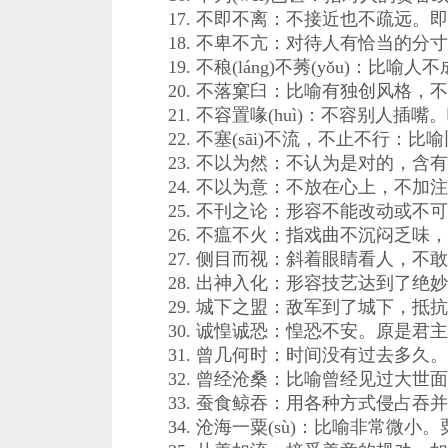
17. 不即不离：不接近也不疏远。
18. 不卑不亢：对待人有恰当的分寸
19. 不稂(láng)不莠(yǒu)：比
20. 不落窠臼：比喻有独创风格，
21. 不容置喙(huì)：不容别人插嘴
22. 不塞(sāi)不流，不止不行：
23. 不以为然：不认为是对的，含
24. 不以为意：不放在心上，不加
25. 不刊之论：形容不能改动或不
26. 不瘟不火：指戏曲不沉闷乏味，
27. 侧目而视：斜着眼睛看人，不
28. 出神入化：形容技艺达到了绝
29. 城下之盟：敌军到了城下，抵
30. 诚惶诚恐：惶恐不安。原是君
31. 曾几何时：时间没有过去多久。
32. 曾经沧桑：比喻曾经见过大世
33. 蚕食鲸吞：用各种方式侵占吞并
34. 沧海一粟(sù)：比喻非常微小