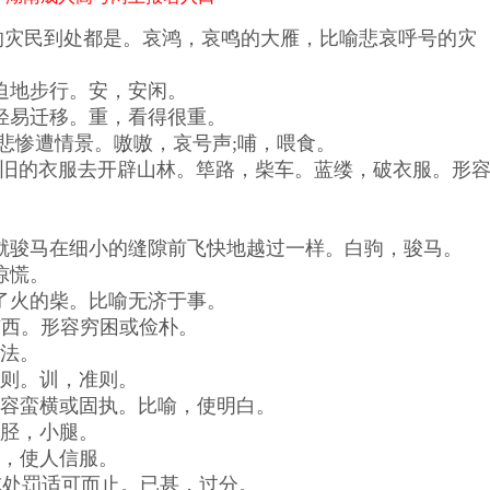
的灾民到处都是。哀鸿，哀鸣的大雁，比喻悲哀呼号的灾
迫地步行。安，安闲。
轻易迁移。重，看得很重。
饿的悲惨遭情景。嗷嗷，哀号声;哺，喂食。
着破旧的衣服去开辟山林。筚路，柴车。蓝缕，破衣服。形
就骏马在细小的缝隙前飞快地越过一样。白驹，骏马。
惊慌。
了火的柴。比喻无济于事。
的东西。形容穷困或俭朴。
说法。
准则。训，准则。
形容蛮横或固执。比喻，使明白。
。胫，小腿。
孚，使人信服。
备或处罚适可而止。已甚，过分。