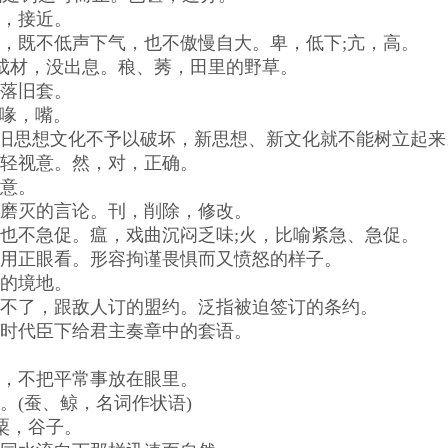
即，接近。
，既不低声下气，也不傲慢自大。卑，低下;亢，高。
喻人不成材，没出息。稂、莠，田里的野草。
不落旧套。
。喙，嘴。
比喻旧思想文化不予以破坏，新思想、新文化就不能树立起来
有轻视意。然，对，正确。
注意。
可磨灭的言论。刊，削除，修改。
也不急促。瘟，戏曲沉闷乏味;火，比喻紧急、急促。
敢用正眼看。形容拘谨畏惧而又愤怒的样子。
妙的境地。
抗不了，跟敌人订的盟约。泛指被迫签订的条约。
主时代臣下给君主奏章中的套语。
面，不把平常事放在眼里。
。(蚕、鲸，名词作状语)
。粟，谷子。