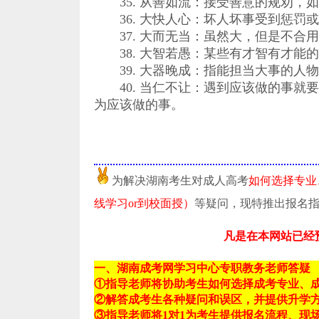
35. 从善如流：接受善意的规劝，
36. 大快人心：坏人坏事受到惩罚
37. 大而无当：虽然大，但是不合
38. 大智若愚：某些有才智有才能
39. 大器晚成：指能担当大事的人
40. 当仁不让：遇到应该做的事就
为应该做的事。
为解决湖南考生对成人高考
如何选择专业
线学习or到校面授）
等疑问，现特推出报名
凡是在本网站已经
一、湖南成考网学习中心专职教务老师答疑
①指导老师将协助考生如何选择成考专业、
②解答成考生各种疑问和误区，并提供升学
③指导老师将1对1为考生提供报名流程、现