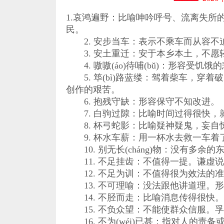
1.哀鸿遍野：比喻呻吟呼号、流离失所
民。
2. 安步当车：表示不乘车而从容不
3. 安土重迁：安于本乡本土，不愿
4. 嗷嗷(áo)待哺(bǔ)：形容受饥
5. 筚(bì)路蓝缕：驾着柴车，穿
创作的艰苦。
6. 抱残守缺：形容保守不知改进。
7. 白驹过隙：比喻时间过得很快，
8. 杯弓蛇影：比喻疑神疑鬼，妄自
9. 杯水车薪：用一杯水去救一车着
10. 别无长(cháng)物：没有多余
11. 不足挂齿：不值得一提。谦虚
12. 不足为训：不值得很为效法的
13. 不可理喻：没法跟他讲道理。
14. 不胫而走：比喻消息传得很快
15. 不负众望：不能使群众信服。
16. 不为(wéi)已甚：指对人的责