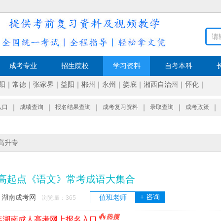
成考专业
招生院校
学习资料
自考本科
阳
｜
常德
｜
张家界
｜
益阳
｜
郴州
｜
永州
｜
娄底
｜
湘西自治州
｜
怀化
｜
入口
｜
成绩查询
｜
报名结果查询
｜
成考复习资料
｜
录取查询
｜
成考政策
｜
高升专
高起点《语文》常考成语大集合
+ 咨询
湖南成考网
值班老师
：
浏览量：
365
6年湖南成人高考网上报名入口