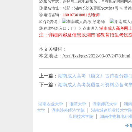
②.报名方式：选择网上或电话报名，再在规定时间内
③.报名地址：总部：湖南长沙芙蓉区农大路1号 ※ 常
④.电话咨询：
180 0736 0081 彭老师
⑤.Q Q咨询：
彭老师
⑥.在线报名入口：》》 》点击进入
湖南成人高考网
注：详细内容及信息以湖南省教育招生考试
本文关键词：
本文地址：/xxzl/fxzl/gsz/2022-03-07/2478.html
上一篇：
湖南成人高考《语文》古诗提分题(1
下一篇：
湖南成人高考英语复习资料必备句
｜
｜
｜
湖南农业大学
湘潭大学
湖南师范大学
湖南
｜
｜
大学
湖南涉外经济学院
湖南城建职业技术学
｜
应用技术学院
湖南生物机电职
长