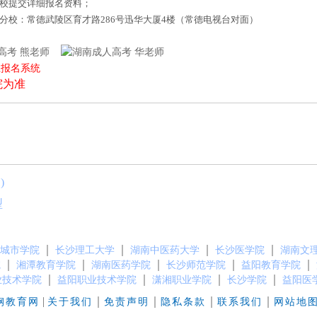
来校提交详细报名资料；
德分校：常德武陵区育才路286号迅华大厦4楼（常德电视台对面）
熊老师
华老师
上报名系统
院为准
)
型
｜
｜
｜
｜
城市学院
长沙理工大学
湖南中医药大学
长沙医学院
湖南文
｜
｜
｜
｜
｜
院
湘潭教育学院
湖南医药学院
长沙师范学院
益阳教育学院
｜
｜
｜
｜
业技术学院
益阳职业技术学院
潇湘职业学院
长沙学院
益阳医
|
｜
｜
｜
｜
钢教育网
关于我们
免责声明
隐私条款
联系我们
网站地