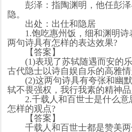
彭泽：指陶渊明，他任彭泽
隐。
出处：出仕和隐居
1.饱吃惠州饭，细和渊明诗
两句诗具有怎样的表达效果?
【答案】
(1)表现了苏轼随遇而安的乐
古代隐士以诗自娱自乐的高雅情
(2)这两句诗具有夸张和幽默
轼不畏强权，我行我素的精神品
2.千载人和百世士是什么意
怎样的观点?
【答案】
千载人和百世士都是赞美两位