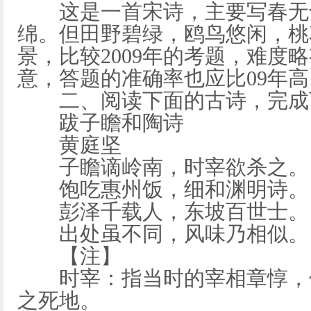
这是一首宋诗，主要写春无十
绵。但田野碧绿，鸥鸟悠闲，桃
景，比较2009年的考题，难度
意，答题的准确率也应比09年高
二、阅读下面的古诗，完成
跋子瞻和陶诗
黄庭坚
子瞻谪岭南，时宰欲杀之。
饱吃惠州饭，细和渊明诗。
彭泽千载人，东坡百世士。
出处虽不同，风味乃相似。
【注】
时宰：指当时的宰相章惇，他
之死地。