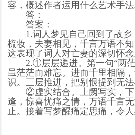
容，概述作者运用什么艺术手法
答：
答案：
1.词人梦见自己回到了故乡
梳妆，夫妻相见，千言万语不知
这表现了词人对亡妻的深切怀念
2.①层层递进。第一句“两茫
虽茫茫而难忘。进而千里相隔，
识。三层推进，把别恨提到无法
②虚实结合。上阙写实，下
逢，惊喜忧痛之情，万语千言无
止。接着写梦醒痛定思痛，令人