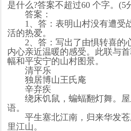
是什么?答案不超过60 个字。(5分
答案：
1、答：表明山村没有遭受战
活的热爱。
2、答：写出了由惧转喜的心
内心亲近温暖的感受。此联与首
幅和平安宁的山村图景。
清平乐
独居博山王氏庵
辛弃疾
绕床饥鼠，蝙蝠翻灯舞。屋上
语。
平生塞北江南，归来华发苍颜
里江山。