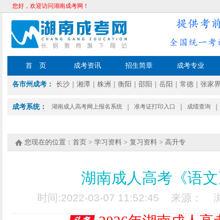
您好，欢迎访问湖南成考网！
首 页
成考资讯
招生简章
成考专业
各市州成考：
长沙
｜
湘潭
｜
株洲
｜
衡阳
｜
邵阳
｜
岳阳
｜
常德
｜
张家
成考系统：
湖南成人高考网上报名系统
｜
准考证打印入口
｜
成绩查询
｜
您现在的位置：
首页
>
学习资料
>
复习资料
>
高升专
湖南成人高考《语文》
时间:2022-03-07 11:52:45 来源：