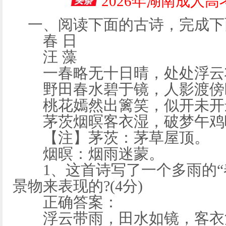
2026年湖南成人
一、阅读下面的古诗，完成下
春 日
汪 藻
一春略无十日晴，处处浮云
野田春水碧于镜，人影渡傍
桃花嫣然出篱笑，似开未开
茅茨烟暝客衣湿，破梦午鸡
【注】茅茨：茅草屋顶。
烟暝：烟雨迷蒙。
1、这首诗写了一个多雨的“
景物来表现的?(4分)
正确答案：
浮云带雨，田水如镜，客衣