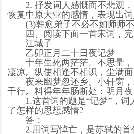
2. 抒发词人感慨而不悲观，
恢复中原大业的感情，表现出词
(3)韩愈弟子不必不如师师
四、阅读下面一首宋词，完成下
江城子
乙卯正月二十日夜记梦
十年生死两茫茫。不思量，自
凄凉。纵使相逢不相识，尘满面
夜来幽梦忽还乡。小轩窗，正
千行。料得年年肠断处：明月夜
1.这首词的题是“记梦”，词
了怎样的思想感情?
答：
2.用词写悼亡，是苏轼的首