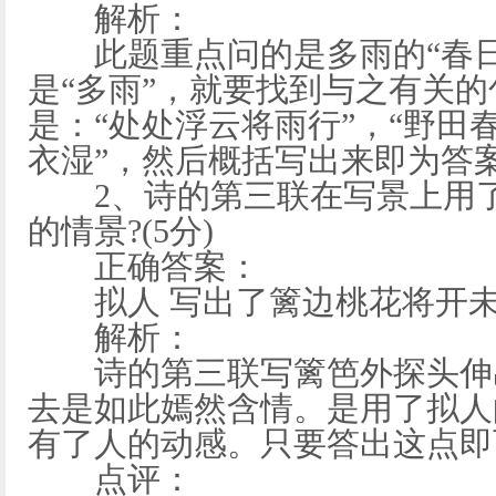
解析：
此题重点问的是多雨的“春日”
是“多雨”，就要找到与之有关
是：“处处浮云将雨行”，“野田
衣湿”，然后概括写出来即为答
2、诗的第三联在写景上用了
的情景?(5分)
正确答案：
拟人 写出了篱边桃花将开未
解析：
诗的第三联写篱笆外探头伸出
去是如此嫣然含情。是用了拟人
有了人的动感。只要答出这点即
点评：