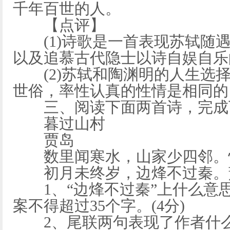
千年百世的人。
【点评】
(1)诗歌是一首表现苏轼随遇
以及追慕古代隐士以诗自娱自乐
(2)苏轼和陶渊明的人生选择
世俗，率性认真的性情是相同的
三、阅读下面两首诗，完成
暮过山村
贾岛
数里闻寒水，山家少四邻。怪
初月未终岁，边烽不过秦。萧
1、“边烽不过秦”上什么意思
案不得超过35个字。(4分)
2、尾联两句表现了作者什么