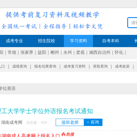
成考专业
招生院校
学习资料
自考本科
阳
｜
常德
｜
张家界
｜
益阳
｜
郴州
｜
永州
｜
娄底
｜
湘西自治州
｜
怀化
｜
入口
｜
成绩查询
｜
报名结果查询
｜
成考复习资料
｜
录取查询
｜
成考政策
｜
学位英语
长沙理工大学学士学位外语报名考试通知
+ 咨询
湖南成考网
值班老师
：
浏览量：
309
6年湖南成人高考网上报名入口