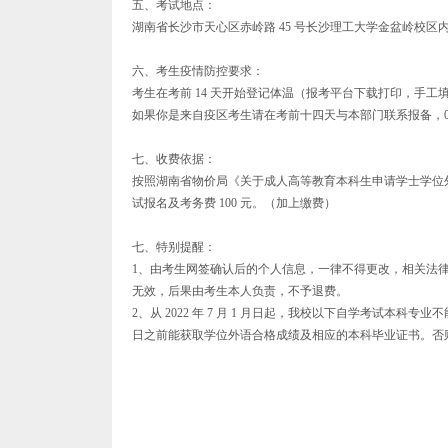
五、考试地点：
湖南省长沙市天心区赤岭路 45 号长沙理工大学金盆岭校
六、考生疫情防控要求：
考生在考前 14 天开始登记体温（报考平台下载打印，手
如果你是来自疫区考生请在考前十四天与本部门联系报备，0731
七、收费依据：
按照湖南省物价局《关于成人高等教育本科生申请学士学位外
试报名及考务费 100 元。（加上缴费）
七、特别提醒：
1、由考生网签确认后的个人信息，一律不得更改，相关法
无效，后果由考生本人负责，不予退费。
2、从 2022 年 7 月 1 月日起，我校以下自学考试本科专
日之前能获取学位外语合格成绩及相应的本科毕业证书。否