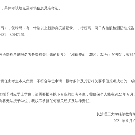
区内，具体考试地点及考场信息见准考证。
工填写），凭绿码（有一针剂以上新肺炎疫苗记录），行程码、两日内核酸检测阴性报告
—85647249。
语课程考试报名考务费有关问题的批复》（湘价费函〔2004〕32 号）的规定，收取
律责任由考生本人负责，不符合学位申请、报考条件及其它相关要求但报考成功的，成
业不能授予对应学士学位，请需要报考以下专业的自考考生，需确保个人能在2022 年 6 月 
则将无法授予学位，我校不承担任何相关经济及法律责任。
长沙理工大学继续教育
2021 年 9 月 