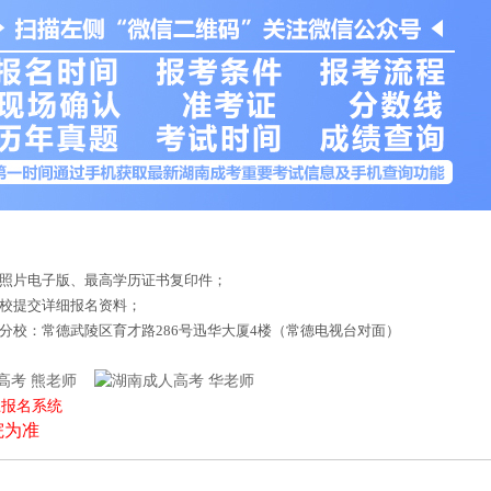
底照片电子版、最高学历证书复印件；
来校提交详细报名资料；
德分校：常德武陵区育才路286号迅华大厦4楼（常德电视台对面）
熊老师
华老师
上报名系统
院为准