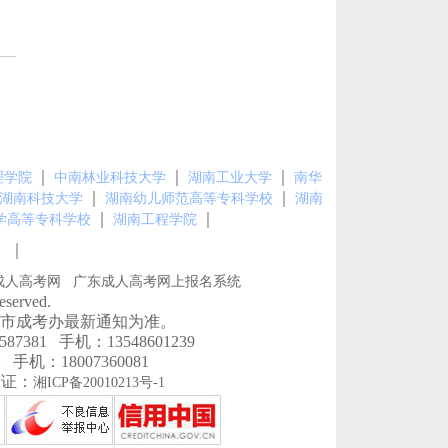
｜
｜
｜
理学院
中南林业科技大学
湖南工业大学
南华
｜
｜
湖南科技大学
湖南幼儿师范高等专科学校
湖南
｜
｜
学高等专科学校
湖南工程学院
｜
图
成人高考网
广东成人高考网上报名系统
erved.
市成考办最新通知为准。
1 手机：13548601239
机：18007360081
P证：
湘ICP备20010213号-1