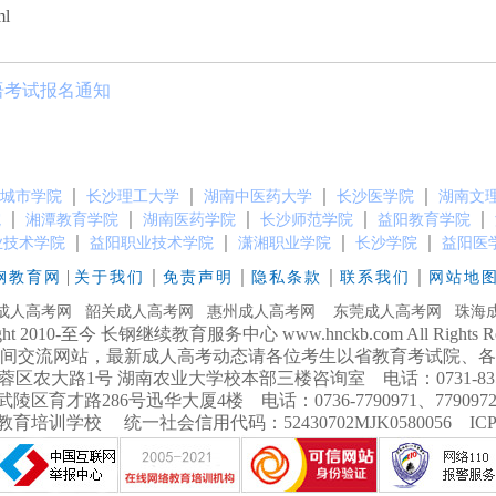
ml
语考试报名通知
｜
｜
｜
｜
城市学院
长沙理工大学
湖南中医药大学
长沙医学院
湖南文
｜
｜
｜
｜
｜
院
湘潭教育学院
湖南医药学院
长沙师范学院
益阳教育学院
｜
｜
｜
｜
业技术学院
益阳职业技术学院
潇湘职业学院
长沙学院
益阳医
|
｜
｜
｜
｜
钢教育网
关于我们
免责声明
隐私条款
联系我们
网站地
成人高考网
韶关成人高考网
惠州成人高考网
东莞成人高考网
珠海
ight 2010-至今 长钢继续教育服务中心 www.hnckb.com All Rights Res
间交流网站，最新成人高考动态请各位考生以省教育考试院、各
大路1号 湖南农业大学校本部三楼咨询室 电话：0731-8358738
育才路286号迅华大厦4楼 电话：0736-7790971、7790972 手
培训学校 统一社会信用代码：52430702MJK0580056 IC