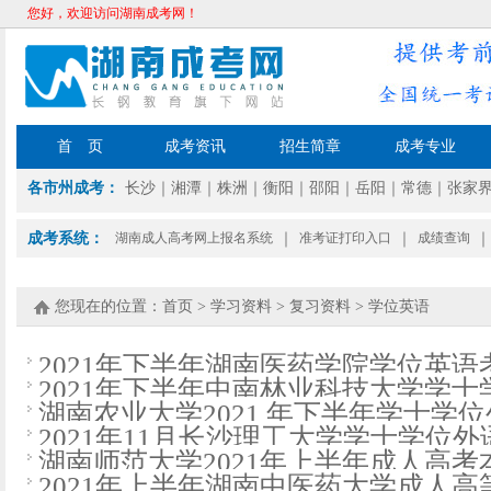
您好，欢迎访问湖南成考网！
首 页
成考资讯
招生简章
成考专业
各市州成考：
长沙
｜
湘潭
｜
株洲
｜
衡阳
｜
邵阳
｜
岳阳
｜
常德
｜
张家
成考系统：
湖南成人高考网上报名系统
｜
准考证打印入口
｜
成绩查询
｜
您现在的位置：
首页
>
学习资料
>
复习资料
>
学位英语
2021年下半年湖南医药学院学位英
2021年下半年中南林业科技大学学
湖南农业大学2021 年下半年学士学
2021年11月长沙理工大学学士学位
知
湖南师范大学2021年上半年成人高
2021年上半年湖南中医药大学成人高