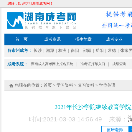
您好，欢迎访问湖南成考网！
首 页
成考资讯
招生简章
成考专业
各市州成考：
长沙
｜
湘潭
｜
株洲
｜
衡阳
｜
邵阳
｜
岳阳
｜
常德
｜
张家
成考系统：
湖南成人高考网上报名系统
｜
准考证打印入口
｜
成绩查询
｜
您现在的位置：
首页
>
学习资料
>
复习资料
>
学位英语
2021年长沙学院继续教育学
时间:2021-03-03 14:56:49 来源：
值班老师