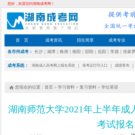
您好，欢迎访问湖南成考网！
首 页
成考资讯
招生简章
成考专业
各市州成考：
长沙
｜
湘潭
｜
株洲
｜
衡阳
｜
邵阳
｜
岳阳
｜
常德
｜
张家
成考系统：
湖南成人高考网上报名系统
｜
准考证打印入口
｜
成绩查询
｜
您现在的位置：
首页
>
学习资料
>
复习资料
>
学位英语
湖南师范大学2021年上半年
考试报名