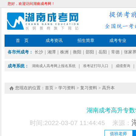
您好，欢迎访问湖南成考网！
首 页
成考资讯
招生简章
成考专业
各市州成考：
长沙
｜
湘潭
｜
株洲
｜
衡阳
｜
邵阳
｜
岳阳
｜
常德
｜
张家
成考系统：
湖南成人高考网上报名系统
｜
准考证打印入口
｜
成绩查询
｜
您现在的位置：
首页
>
学习资料
>
复习资料
>
高升本
湖南成考高升专数
时间:2022-03-07 11:44:45 来源：
值班老师