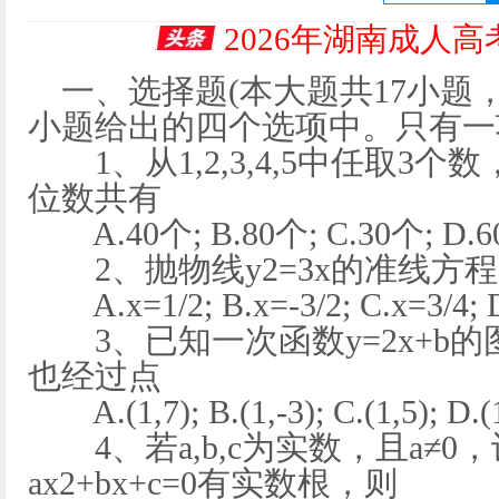
2026年湖南成人
一、选择题(本大题共17小题，
小题给出的四个选项中。只有一
1、从1,2,3,4,5中任取3
位数共有
A.40个; B.80个; C.30个; D.
2、抛物线y2=3x的准线方
A.x=1/2; B.x=-3/2; C.x=3/4; D
3、已知一次函数y=2x+b的图
也经过点
A.(1,7); B.(1,-3); C.(1,5); D.(1
4、若a,b,c为实数，且a≠0，设
ax2+bx+c=0有实数根，则