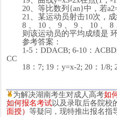
19、曲线y=x3-2x在点(1，-
20、等比数列{an}中，若a2=8
21、某运动员射击10次，成
8 、 10 、 9 、 9 、 10 、 8 、
则该运动员的平均成绩是 
参考答案：
1-5：DDACB; 6-10：ACBDD;
CC
18：7; 19：y=x-2; 20：1/8; 
为解决湖南考生对成人高考
如
如何报名考试
以及录取后各院校
面授）
等疑问，现特推出报名指