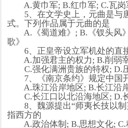
A.黄巾军; B.红巾军; C.瓦岗
5、在文学史上，元曲是与唐
式。下列作品属于元曲的是
A.《蜀道难》; B.《钗头风》;
歌》
6、正皇帝设立军机处的直
A.加强君主的权力; B.削弱
C.强化满洲贵族的特权; D.
7、《南京条约》规定中国开
A.珠江沿岸地区; B.长江沿
C.长江口以北沿海地区; D.
8、魏源提出“师夷长技以制夷
指西方的
A.政治体制; B.思想文化; C.