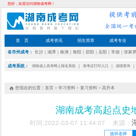
您好，欢迎访问湖南成考网！
首 页
成考资讯
招生简章
成考专业
各市州成考：
长沙
｜
湘潭
｜
株洲
｜
衡阳
｜
邵阳
｜
岳阳
｜
常德
｜
张家
成考系统：
湖南成人高考网上报名系统
｜
准考证打印入口
｜
成绩查询
｜
您现在的位置：
首页
>
学习资料
>
复习资料
>
高升本
湖南成考高起点史
时间:2022-03-07 11:44:07 来源：
值班老师