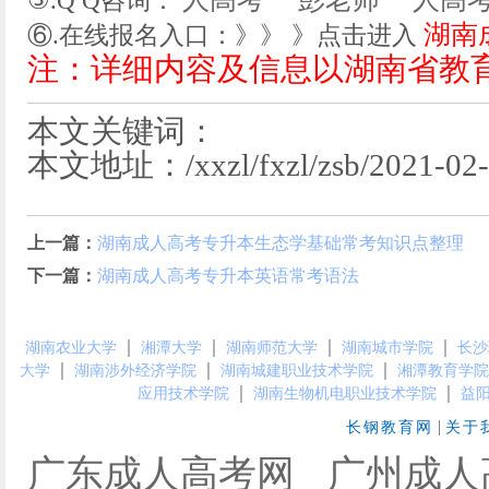
⑤.Q Q咨询：
湖南
⑥.在线报名入口：》》 》点击进入
注：详细内容及信息以湖南省教
本文关键词：
本文地址：/xxzl/fxzl/zsb/2021-02-2
上一篇：
湖南成人高考专升本生态学基础常考知识点整理
下一篇：
湖南成人高考专升本英语常考语法
｜
｜
｜
｜
湖南农业大学
湘潭大学
湖南师范大学
湖南城市学院
长沙
｜
｜
｜
大学
湖南涉外经济学院
湖南城建职业技术学院
湘潭教育学院
｜
｜
应用技术学院
湖南生物机电职业技术学院
益
|
长钢教育网
关于
广东成人高考网
广州成人