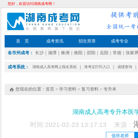
您好，欢迎访问湖南成考网！
首 页
成考资讯
招生简章
成考专业
各市州成考：
长沙
｜
湘潭
｜
株洲
｜
衡阳
｜
邵阳
｜
岳阳
｜
常德
｜
张家
成考系统：
湖南成人高考网上报名系统
｜
准考证打印入口
｜
成绩查询
｜
您现在的位置：
首页
>
学习资料
>
复习资料
>
专升本
湖南成人高考专升本医
时间:2021-02-23 13:17:13 来源：
值班老师