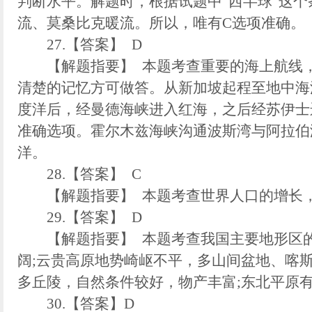
判断水平。解题时，根据试题中“西半球”这
流、莫桑比克暖流。所以，唯有C选项准确。
27.【答案】 D
【解题指要】 本题考查重要的海上航线，
清楚的记忆方可做答。从新加坡起程至地中海
度洋后，经曼德海峡进入红海，之后经苏伊士
准确选项。霍尔木兹海峡沟通波斯湾与阿拉伯
洋。
28.【答案】 C
【解题指要】 本题考查世界人口的增长，
29.【答案】 D
【解题指要】 本题考查我国主要地形区的
阔;云贵高原地势崎岖不平，多山间盆地、喀
多丘陵，自然条件较好，物产丰富;东北平原
30.【答案】D