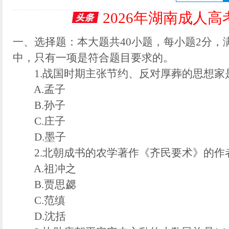
2026年湖南成人
一、选择题：本大题共40小题，每小题2分，
中，只有一项是符合题目要求的。
1.战国时期主张节约、反对厚葬的思想家是
A.孟子
B.孙子
C.庄子
D.墨子
2.北朝成书的农学著作《齐民要术》的作者
A.祖冲之
B.贾思勰
C.范缜
D.沈括