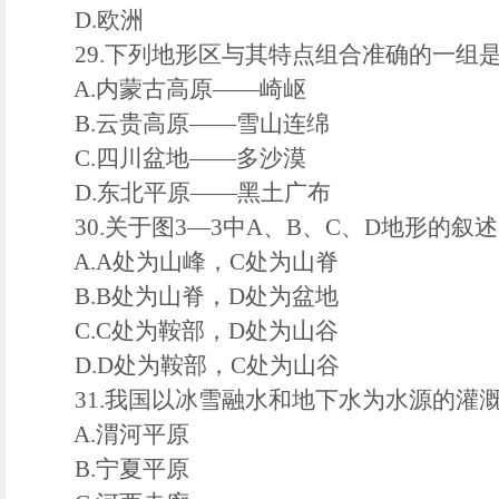
D.欧洲
29.下列地形区与其特点组合准确的一组是(
A.内蒙古高原——崎岖
B.云贵高原——雪山连绵
C.四川盆地——多沙漠
D.东北平原——黑土广布
30.关于图3—3中A、B、C、D地形的叙述
A.A处为山峰，C处为山脊
B.B处为山脊，D处为盆地
C.C处为鞍部，D处为山谷
D.D处为鞍部，C处为山谷
31.我国以冰雪融水和地下水为水源的灌溉农
A.渭河平原
B.宁夏平原