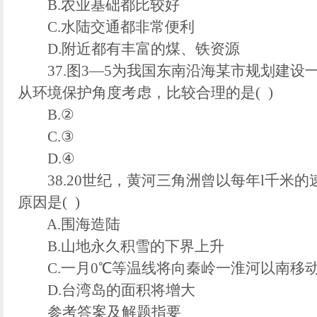
B.农业基础都比较好
C.水陆交通都非常便利
D.附近都有丰富的煤、铁资源
37.图3—5为我国东南沿海某市规划建设
从环境保护角度考虑，比较合理的是( )
B.②
C.③
D.④
38.20世纪，黄河三角洲曾以每年l千米
原因是( )
A.围海造陆
B.山地永久积雪的下界上升
C.一月0℃等温线将向秦岭一淮河以南移
D.台湾岛的面积将增大
参考答案及解题指要