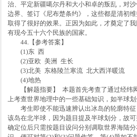
治、平定新疆噶尔丹和大小和卓的叛乱，对沙
边界、签订《尼布楚条约》，这些都是清初维
取得了很好的效果。正因为如此，才奠定了我
有现今五十六个民族的国家。
44.【参考答案】
(1)东 西
(2)亚欧 美洲 生长
(3)北美 东格陵兰寒流 北大西洋暖流
(4)地热
【解题指要】 本题首先考查了通过经纬网
上考查世界地理中的一些基础知识，如半球划
考生即使不能迅速辨认出冰岛的轮廓特征，
该岛在北半球，因为题目提及半球划分，故可
确定位后只需按题目设问分别调取世界海陆分