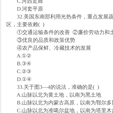
C.河西走廊
D.河套平原
32.美国东南部利用光热条件，重点发展
区，主要依赖( )
①交通运输条件的改善 ②廉价劳动力和
③优良的品质和政策优势
④农产品保鲜、冷藏技术的发展
A.①②
B.③④
C.②③
D.①④
33.关于图3—4的说法，准确的是( )
A.山脉以北为黄土地，以南为黑土地
B.山脉以北为内蒙古高原，以南为鄂尔多
C.山脉以北为准噶尔盆地，以南为塔里木