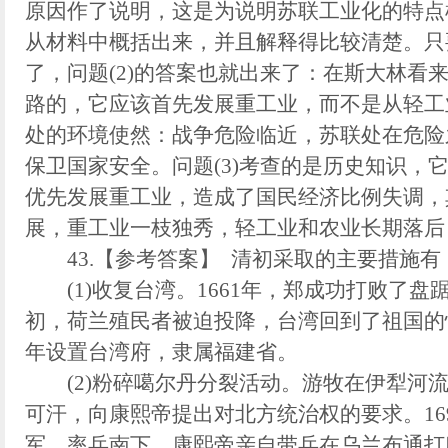
原因作了说明，这是为说明苏联工业化的特点树
从材料中概括出来，并且解释得比较清楚。只要
了，问题(2)的答案也就出来了：在斯大林看
路的，它应该首先发展重工业，而不是从轻工
处的环境使然：战争危险临近，苏联处在危险
保卫国家安全。问题(3)考查的是历史知识，
优先发展重工业，造成了国民经济比例失调，
展，重工业一枝独秀，轻工业和农业长期落后
43.【参考答案】 清初采取的主要措施有
(1)收复台湾。1661年，郑成功打败了盘踞
初，荷兰殖民者被迫投降，台湾回到了祖国的怀抱
年设置台湾府，隶属福建省。
(2)粉碎噶尔丹分裂活动。游牧在伊犁河流
可汗，向康熙帝提出对北方统治权的要求。16
军，率兵南下，康熙帝亲自带兵在乌兰布通打败