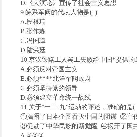
D.《天演论》宣传了社会主义思想
9.皖系军阀的代表人物是( )
A.段祺瑞
B.张作霖
C.冯国璋
D.陆荣廷
10.京汉铁路工人罢工失败给中国*提供的最
A.必须反对帝国主义
B.必须****北洋军阀政府
C.必须坚持党的领导
D.必须建立革命统一战线
11.关于“一二·九”运动的评述，准确的是( 
①揭露了日本企图吞灭中国的阴谋 ②宣传
③促动了中华民族的新觉醒 ④揭开了国共
A.①②③