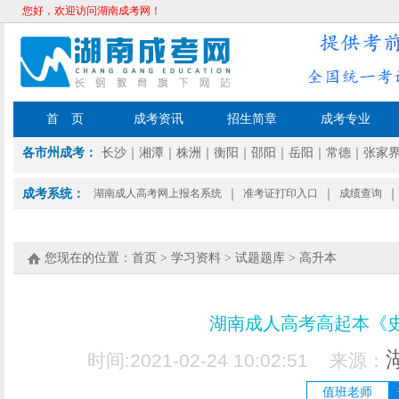
您好，欢迎访问湖南成考网！
首 页
成考资讯
招生简章
成考专业
各市州成考：
长沙
｜
湘潭
｜
株洲
｜
衡阳
｜
邵阳
｜
岳阳
｜
常德
｜
张家
成考系统：
湖南成人高考网上报名系统
｜
准考证打印入口
｜
成绩查询
｜
您现在的位置：
首页
>
学习资料
>
试题题库
>
高升本
湖南成人高考高起本《
时间:2021-02-24 10:02:51 来源：
值班老师