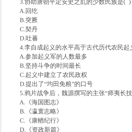
3.协助唐朝平定安史之乱的少数民族是( )
A.回纥
B.突厥
C.契丹
D.吐蕃
4.李自成起义的水平高于古代历代农民起义
A.参加起义军的人数最多
B.坚持斗争的时间最长
C.起义中建立了农民政权
D.提出了“均田免粮”的口号
5.鸦片战争后，魏源撰写的主张“师夷长技以
A.《海国图志》
B.《瀛寰志略》
C.《康輏纪行》
D.《资政新篇》