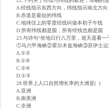
22.下列关于经线与纬线的叙述，准确的是(
A.经线指示东西方向，纬线指示南北方向
B.赤道是最短的纬线
C.地球仪上的零度经线叫做本初子午线
D.所有纬线都是圆，所有经线也都是圆
23.与诗句“坐地日行八万里，巡天遥看一千
①马六甲海峡②霍尔木兹海峡③苏伊士运
A.①②
B.①④
C.②④
D.①③
28.世界上人口自然增长率的大洲是( )
A.亚洲
B.南美洲
C.非洲