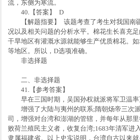
流，东侧为寒流。
40.【答案】 D
【解题指要】 该题考查了考生对我国南疆
况以及相关问题的分析水平。棉花生长喜充足
干旱地区有灌溉水源就能够生产优质棉花。如
等地区。所以，D选项准确。
非选择题
二、非选择题
41.【参考答案】
早在三国时期，吴国孙权就派将军卫温率万
增强了大陆与夷州的联系;隋朝炀帝三次派人
司，增强对台湾和澎湖的管辖，并每年从那里征收
败荷兰殖民主义者，收复台湾;1683年清军
隶属福建省。以上史实说明，台湾自古以来就