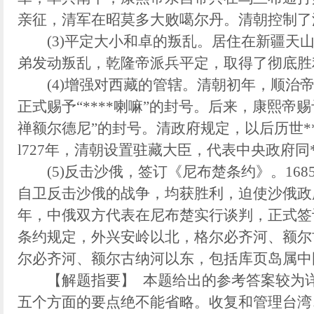
亲征，清军在昭莫多大败噶尔丹。清朝控制了
(3)平定大小和卓的叛乱。居住在新疆天山
弟发动叛乱，乾隆帝派兵平定，取得了彻底胜
(4)增强对西藏的管辖。清朝初年，顺治帝接
正式赐予“****喇嘛”的封号。后来，康熙帝
禅额尔德尼”的封号。清政府规定，以后历世*
l727年，清朝设置驻藏大臣，代表中央政府同
(5)反击沙俄，签订《尼布楚条约》。1685
自卫反击沙俄的战争，均获胜利，迫使沙俄政府
年，中俄双方代表在尼布楚实行谈判，正式签
条约规定，外兴安岭以北，格尔必齐河、额尔
尔必齐河、额尔古纳河以东，包括库页岛属中
【解题指要】 本题给出的参考答案较为详
五个方面的要点绝不能省略。收复和管理台湾