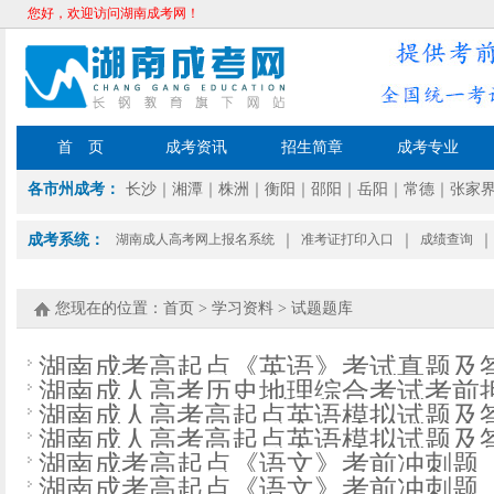
您好，欢迎访问湖南成考网！
首 页
成考资讯
招生简章
成考专业
各市州成考：
长沙
｜
湘潭
｜
株洲
｜
衡阳
｜
邵阳
｜
岳阳
｜
常德
｜
张家
成考系统：
湖南成人高考网上报名系统
｜
准考证打印入口
｜
成绩查询
｜
您现在的位置：
首页
>
学习资料
>
试题题库
湖南成考高起点​《英语》考试真题及
湖南成人高考历史地理综合考试考前
湖南成人高考高起点英语模拟试题及答
湖南成人高考高起点英语模拟试题及答
湖南成考高起点《语文》考前冲刺题
湖南成考高起点《语文》考前冲刺题