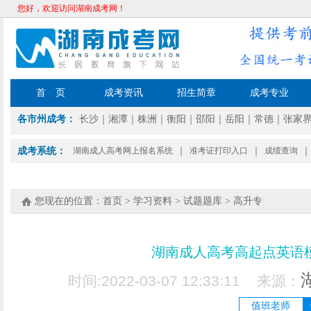
您好，欢迎访问湖南成考网！
首 页
成考资讯
招生简章
成考专业
各市州成考：
长沙
｜
湘潭
｜
株洲
｜
衡阳
｜
邵阳
｜
岳阳
｜
常德
｜
张家
成考系统：
湖南成人高考网上报名系统
｜
准考证打印入口
｜
成绩查询
｜
您现在的位置：
首页
>
学习资料
>
试题题库
>
高升专
湖南成人高考高起点英语模
时间:2022-03-07 12:33:11 来源：
值班老师