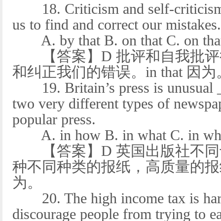
18. Criticism and self-criticism 
us to find and correct our mistakes.
A. by that B. on that C. on that 
【答案】D 批评和自我批评
和纠正我们的错误。in that 因为
19. Britain’s press is unusual __
two very different types of newspa
popular press.
A. in how B. in what C. in whic
【答案】D 英国出版社不同
种不同种类的报纸，高质量的报纸和流
为。
20. The high income tax is har
discourage people from trying to e