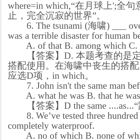
where=in which,“在月球上
止，完全沉寂的世界”。
6. The tsunami (海啸) ___ over 1
was a terrible disaster for human b
A. of that B. among which C. du
【答案】D. 本题考查的是
搭配使用。在海啸中丧生的搭配为dead i
应选D项，in which。
7. John isn't the same man bef
A. what he was B. that he was 
【答案】D the same ....as.
8. We’ve tested three hundred t
completely waterproof.
A. no of which B. none of which