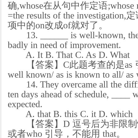
确,whose在从句中作定语;whose result
=the results of the investigat
项中的on改成of就对了。
13. ______ is well-known, the e
badly in need of improvement.
A. It B. That C. As D. What
【答案】C此题考查的是as 引
well known/ as is known to al
14. They overcame all the difficu
ten days ahead of schedule, ____ 
expected.
A. that B. this C. it D. which
【答案】D 逗号后为非限制性
或者who 引导，不能用 that。