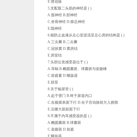
E.肾动脉
5.支配股二头肌的神经是 ( )
A.股神经 B.胫神经
C.坐骨神经 D.腓总神经
E.隐神经
6.能防止血液从左心室逆流至左心房的结构是 ( )
A.三尖瓣 B.二尖瓣
C.冠状窦 D.窦房结
E.房室结
7.头部位觉感受器位于 ( )
A.耳蜗 B.椭圆囊斑、球囊斑与壶腹嵴
C.前庭窗 D.螺旋器
E.鼓室
8.关于输尿管 ( )
A.起于肾门 B.终于尿道内口
C.在腹膜表面下行 D.在子宫动脉前方入膀胱
E.沿腰大肌前面下行
9.不属于内耳感受器的是 ( )
A.椭圆囊斑 B.球囊斑
C.壶腹斑 D.前庭
E.螺旋器