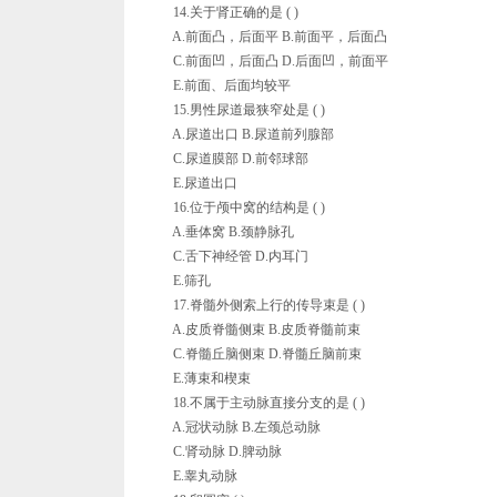
14.关于肾正确的是 ( )
A.前面凸，后面平 B.前面平，后面凸
C.前面凹，后面凸 D.后面凹，前面平
E.前面、后面均较平
15.男性尿道最狭窄处是 ( )
A.尿道出口 B.尿道前列腺部
C.尿道膜部 D.前邻球部
E.尿道出口
16.位于颅中窝的结构是 ( )
A.垂体窝 B.颈静脉孔
C.舌下神经管 D.内耳门
E.筛孔
17.脊髓外侧索上行的传导束是 ( )
A.皮质脊髓侧束 B.皮质脊髓前束
C.脊髓丘脑侧束 D.脊髓丘脑前束
E.薄束和楔束
18.不属于主动脉直接分支的是 ( )
A.冠状动脉 B.左颈总动脉
C.肾动脉 D.脾动脉
E.睾丸动脉