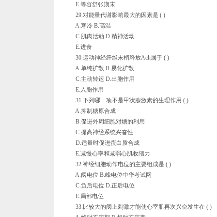
E.等容舒张期末
29.对能量代谢影响最大的因素是 ( )
A.寒冷 B.高温
C.肌肉活动 D.精神活动
E.进食
30.运动神经纤维末梢释放Ach属于 ( )
A.单纯扩散 B.易化扩散
C.主动转运 D.出胞作用
E.入胞作用
31.下列哪一项不是甲状腺激素的生理作用 ( )
A.抑制糖原合成
B.促进外周细胞对糖的利用
C.提高神经系统兴奋性
D.适量时促进蛋白质合成
E.减慢心率和减弱心肌收缩力
32.神经细胞动作电位的主要组成是 ( )
A.阈电位 B.峰电位中华考试网
C.负后电位 D.正后电位
E.局部电位
33.比较大的阈上刺激才能使心室肌再次兴奋发生在 ( )