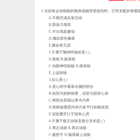
1.当前角运动细胞的胞体或轴突受损伤时，它所支配的骨骼肌失
A.不能完成反射活动
B.肌张力增高
C.不出现肌萎缩
D.属痉挛性瘫痪
E.腱反射亢进
2.不属于脑神经核的是 ( )
A.疑核 B.孤束核
C.动眼神经副核 D.楔束核
E.上泌涎核
3.右心房 ( )
A.是心腔中最靠右侧的部分
B.前部为腔静脉窦，后部为固有心房
C.两部在腔面以界沟为界
D.腔静脉窦壁内有许多平行的梳状肌
E.冠状窦开口于固有心房
4.不属于腹主动脉直接分支的是 ( )
A.胃左动脉 B.胃右动脉
C.腹腔干 D.肠系膜上动脉