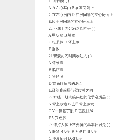
19.卵圆窝 ( )
A.在右心耳内 B.在室间隔上
C.在左心房内 D.在房间隔的左心房面上
E.位于房间隔的右心房面上
20.不属于内分泌器官的是 ( )
A.甲状腺 B.胰腺
C.松果体 D.肾上腺
E.垂体
21.肾囊封闭时药物注入 ( )
A.纤维囊
B.脂肪囊
C.肾筋膜
D.肾筋膜后层的深面
E.肾筋膜前层与壁腹膜之间
22.神经一肌肉接头处的化学递质是 ( )
A.肾上腺素 B.去甲肾上腺素
C.Y一氨基丁酸 D.乙酰胆碱
E.5-羟色胺
23.维持人体正常姿势的基本反射是 ( )
A.股紧张反射 B.对侧屈肌反射
C.伸展反射 D.腱反射