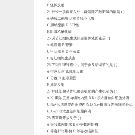
E.骚扒反射
24.神经一肌肉接头处，能清除乙酰胆碱的酶是 ( )
A.磷酸二酯酶 B.腺苷酸环化酶
C.胆碱酯酶 D.ATP酶
E.胆碱乙酰化酶
25.调节红细胞生成的主要体液因素是 ( )
A.雌激素 B.肾素
C.甲状腺素 D.生长素
E.促红细胞生成素
26.下列生理过程中，属于负反馈调节的是 ( )
A.排尿反射 B.减压反射
C.分娩 D.血液凝固
E.排便反射
27.神经细胞动作电位去极化的产生机制为 ( )
A.K+顺浓度差向细胞内流 B.K+顺浓度差向细胞外流
C.Na+顺浓度差向细胞内流 D.Na+顺浓度差向细胞外流
E..Ca2+顺浓度差向细胞内流
28.房室瓣开放见于 ( )
A.等容收缩期末 B.心室收缩期初
C.等容舒张期初 D.等容收缩期初