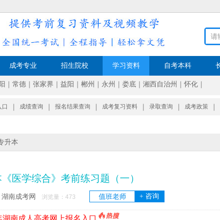
成考专业
招生院校
学习资料
自考本科
阳
｜
常德
｜
张家界
｜
益阳
｜
郴州
｜
永州
｜
娄底
｜
湘西自治州
｜
怀化
｜
入口
｜
成绩查询
｜
报名结果查询
｜
成考复习资料
｜
录取查询
｜
成考政策
｜
专升本
本《医学综合》考前练习题（一）
+ 咨询
湖南成考网
值班老师
：
浏览量：
473
6年湖南成人高考网上报名入口