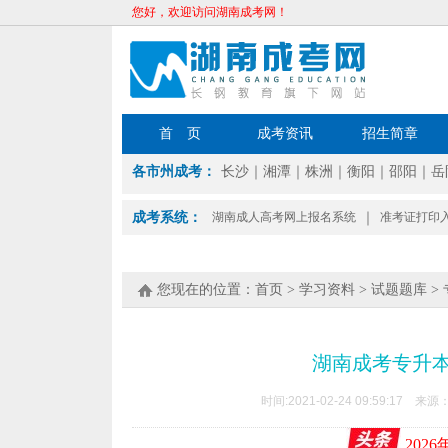
您好，欢迎访问湖南成考网！
首 页
成考资讯
招生简章
各市州成考：
长沙
｜
湘潭
｜
株洲
｜
衡阳
｜
邵阳
｜
岳
成考系统：
湖南成人高考网上报名系统
｜
准考证打印
您现在的位置：
首页
>
学习资料
>
试题题库
>
湖南成考专升
时间:2021-02-24 09:59:17 来源
202