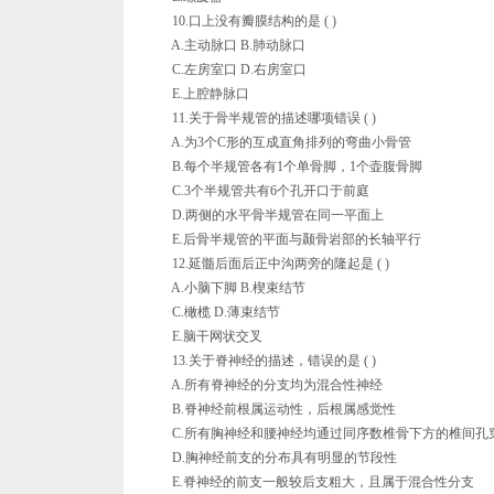
10.口上没有瓣膜结构的是 ( )
A.主动脉口 B.肺动脉口
C.左房室口 D.右房室口
E.上腔静脉口
11.关于骨半规管的描述哪项错误 ( )
A.为3个C形的互成直角排列的弯曲小骨管
B.每个半规管各有1个单骨脚，1个壶腹骨脚
C.3个半规管共有6个孔开口于前庭
D.两侧的水平骨半规管在同一平面上
E.后骨半规管的平面与颞骨岩部的长轴平行
12.延髓后面后正中沟两旁的隆起是 ( )
A.小脑下脚 B.楔束结节
C.橄榄 D.薄束结节
E.脑干网状交叉
13.关于脊神经的描述，错误的是 ( )
A.所有脊神经的分支均为混合性神经
B.脊神经前根属运动性，后根属感觉性
C.所有胸神经和腰神经均通过同序数椎骨下方的椎间孔
D.胸神经前支的分布具有明显的节段性
E.脊神经的前支一般较后支粗大，且属于混合性分支