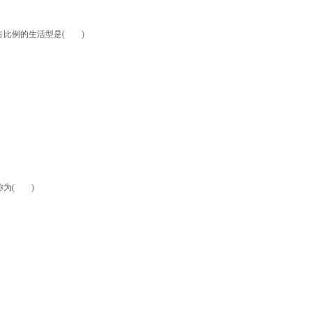
比例的生活型是( )
称为( )