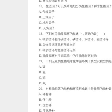
D. 环境资源是有限的
17、 生态因子可以简单地划分为生物因子和非生物因子
A. 气候因子
B. 土壤因子
C. 地形因子
D. 人为因子
18、 下列有关物质循环的叙述中，正确的是( )
A. 物质循环包括碳循环、磷循环、水循环、氮循环等
B. 各物质循环是相互独立的
C. 物质循环与能量循环无关
D. 物质循环对生态系统中的生物无任何影响
19、 下列元素的生物地球化学循环属于典型沉积型的是
A. 碳
B. 氮
C. 磷
D. 氧
20、 对植物群落的结构和环境形成起主导作用的物种是
A. 稀有种
B. 伴生种
C. 优势种
D. 亚优势种