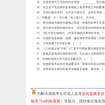
38、 自然资源可分为自然恒定资源、__________和生
39、 生态金字塔反映的是食物链上各营养级之间的数量关系，
40、 生物问彼此有利，分开后不能生活，这种关系称______
三、判断题：41～50小题，每小题2分，共20分。
41、 附生植物与被附生植物之间是一种典型的寄生关系
42、 伴生种与优势种相伴存在，但对群落的结构和环境
43、 与K对策生物相比，r对策生物的内禀增长率低。(
44、 生物群落是植物、动物、微生物有序协调统一的群
45、 大熊猫属于K对策生物。( )
46、 “-2/3自疏法则”中的“-2/3”是平均单株重的增加
47、 臭氧层是地球生物的保护层，可以减少太阳辐射中
48、生物的地理分布与其生态幅无关。( )
49、 植物群落所处的环境温暖湿润，群落中的高位芽植
50、 热带草原中典型的食草动物是长颈鹿、斑马等。(
为解决湖南考生对成人高考
如何选择专业
线学习or到校面授）
等疑问，现特推出报名