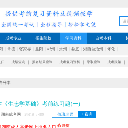
成考专业
招生院校
学习资料
自考本科
阳
｜
常德
｜
张家界
｜
益阳
｜
郴州
｜
永州
｜
娄底
｜
湘西自治州
｜
怀化
｜
入口
｜
成绩查询
｜
报名结果查询
｜
成考复习资料
｜
录取查询
｜
成考政策
｜
专升本
《生态学基础》考前练习题(一)
+ 咨询
湖南成考网
值班老师
：
浏览量：
480
6年湖南成人高考网上报名入口