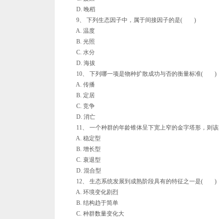
D. 晚稻
9、 下列生态因子中，属于间接因子的是( )
A. 温度
B. 光照
C. 水分
D. 海拔
10、 下列哪一项是物种扩散成功与否的衡量标准( )
A. 传播
B. 定居
C. 竞争
D. 消亡
11、 一个种群的年龄锥体呈下宽上窄的金字塔形，则该
A. 稳定型
B. 增长型
C. 衰退型
D. 混合型
12、 生态系统发展到成熟阶段具有的特征之一是( )
A. 环境变化剧烈
B. 结构趋于简单
C. 种群数量变化大