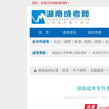
您好，欢迎访问湖南成考网！
首 页
成考资讯
招生简章
各市州成考：
长沙
｜
湘潭
｜
株洲
｜
衡阳
｜
邵阳
｜
岳
成考系统：
湖南成人高考网上报名系统
｜
准考证打印
您现在的位置：
首页
>
学习资料
>
试题题库
>
湖南成考专升本
时间:2021-02-24 09:58:27 来源
202