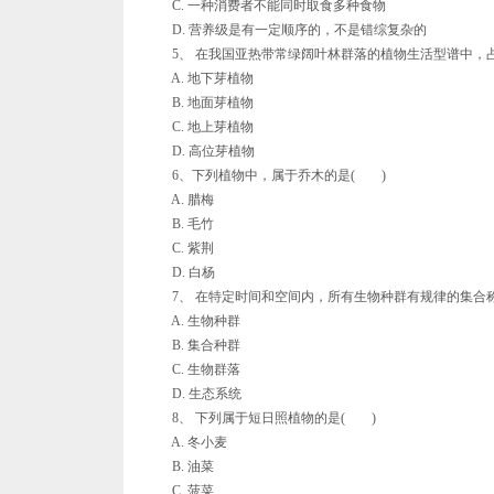
C. 一种消费者不能同时取食多种食物
D. 营养级是有一定顺序的，不是错综复杂的
5、 在我国亚热带常绿阔叶林群落的植物生活型谱中，占
A. 地下芽植物
B. 地面芽植物
C. 地上芽植物
D. 高位芽植物
6、下列植物中，属于乔木的是( )
A. 腊梅
B. 毛竹
C. 紫荆
D. 白杨
7、 在特定时间和空间内，所有生物种群有规律的集合
A. 生物种群
B. 集合种群
C. 生物群落
D. 生态系统
8、 下列属于短日照植物的是( )
A. 冬小麦
B. 油菜
C. 菠菜