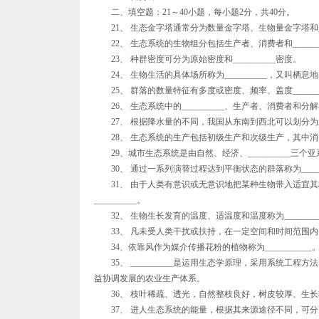
二、填空题：21～40小题，每小题2分，共40分。
21、 生态金字塔通常分为数量金字塔、生物量金字塔和___
22、 生态系统的生物组分包括生产者、消费者和_______
23、 种群密度可分为原始密度和__________密度。
24、 生物生活的具体场所称为__________，又叫栖息
25、 群落的数量特征有多度或密度、频率、盖度_______
26、 生态系统中的__________、生产者、消费者和
27、 根据降水量的不同，我国从东南到西北可以划分为三个
28、 生态系统的生产包括初级生产和次级生产，其中消费者的
29、城市生态系统是由自然、经济、__________三个
30、 通过一系列演替过程达到平衡状态的群落称为______
31、 由于人类有意识或无意识地把某种生物带入适宜其
__________。
32、 生物生长发育的温度、适温度和温度称为________
33、 凡未受人类干扰或扶持，在一定空间和时间范围内，依
34、依靠风作为媒介传播花粉的植物称为___________
35、 __________是运用生态学原理，采用系统工
益协调发展的农业生产体系。
36、 枝叶稀疏、透光，自然整枝良好，树皮较厚、生长较快。
37、 进人生态系统的能量，根据其来源途径不同，可分为太阳