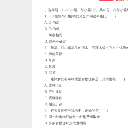
一、选择题：1～20小题。每小题2分。共40分。在每小
1、 C4植物与C3植物的光合作用速率相比( )
A. C4的高
B. C4的低
C. 两者相同
D. 结果不确定
2、 耐旱，且由超旱生的灌木、半灌木或半乔木占优势的
A. 稀树草原
B. 草原
C. 荒漠
D. 苔原
3、 难降解的有毒物质沿食物链传递，其浓度将( )
A. 维持恒定
B. 产生波动
C. 逐级降低
D. 逐级升高
4、 有关食物链的说法中，正确的是( )
A. 同一种食物只能被一种消费者取食
B. 多条食物链可形成食物网