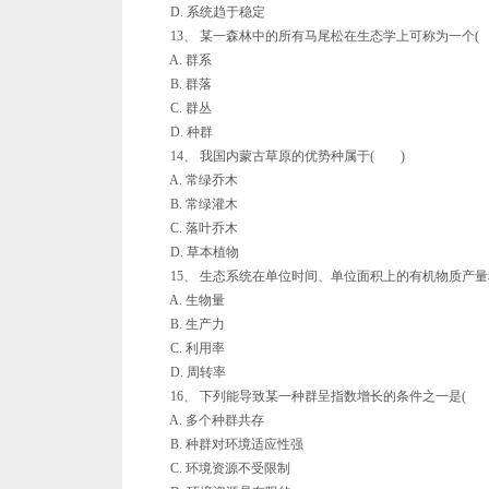
D. 系统趋于稳定
13、 某一森林中的所有马尾松在生态学上可称为一个(
A. 群系
B. 群落
C. 群丛
D. 种群
14、 我国内蒙古草原的优势种属于( )
A. 常绿乔木
B. 常绿灌木
C. 落叶乔木
D. 草本植物
15、 生态系统在单位时间、单位面积上的有机物质产量
A. 生物量
B. 生产力
C. 利用率
D. 周转率
16、 下列能导致某一种群呈指数增长的条件之一是( 
A. 多个种群共存
B. 种群对环境适应性强
C. 环境资源不受限制