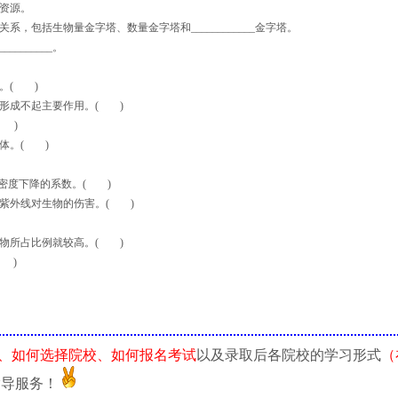
物资源。
包括生物量金字塔、数量金字塔和____________金字塔。
______。
。( )
形成不起主要作用。( )
 )
体。( )
导致密度下降的系数。( )
紫外线对生物的伤害。( )
物所占比例就较高。( )
 )
、如何选择院校、如何报名考试
以及录取后各院校的学习形式
（
指导服务！