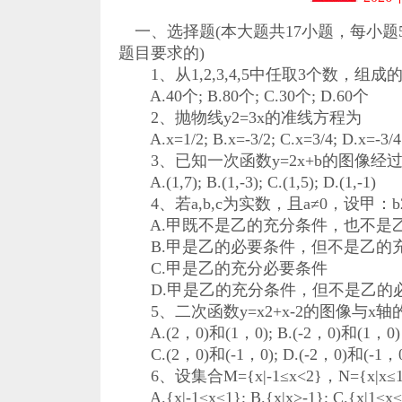
一、选择题(本大题共17小题，每小题
题目要求的)
1、从1,2,3,4,5中任取3个数，组
A.40个; B.80个; C.30个; D.60个
2、抛物线y2=3x的准线方程为
A.x=1/2; B.x=-3/2; C.x=3/4; D.x=-3/4
3、已知一次函数y=2x+b的图像经过点
A.(1,7); B.(1,-3); C.(1,5); D.(1,-1)
4、若a,b,c为实数，且a≠0，设甲：b2-
A.甲既不是乙的充分条件，也不是
B.甲是乙的必要条件，但不是乙的
C.甲是乙的充分必要条件
D.甲是乙的充分条件，但不是乙的
5、二次函数y=x2+x-2的图像与x
A.(2，0)和(1，0); B.(-2，0)和(1，0)
C.(2，0)和(-1，0); D.(-2，0)和(-1，
6、设集合M={x|-1≤x<2}，N={x|x
A.{x|-1≤x≤1}; B.{x|x>-1}; C.{x|1≤x≤2