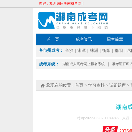
您好，欢迎访问湖南成考网！
首 页
成考资讯
招生简章
各市州成考：
长沙
｜
湘潭
｜
株洲
｜
衡阳
｜
邵阳
｜
岳
成考系统：
湖南成人高考网上报名系统
｜
准考证打印
您现在的位置：
首页
>
学习资料
>
试题题库
>
湖南
时间:2022-03-07 11:44:45 来源
202