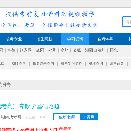
成考专业
招生院校
学习资料
自考本科
阳
｜
常德
｜
张家界
｜
益阳
｜
郴州
｜
永州
｜
娄底
｜
湘西自治州
｜
怀化
｜
入口
｜
成绩查询
｜
报名结果查询
｜
成考复习资料
｜
录取查询
｜
成考政策
｜
高升专
成考高升专数学基础论题
+ 咨询
湖南成考网
值班老师
：
浏览量：
349
6年湖南成人高考网上报名入口