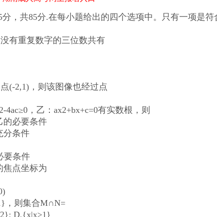
5分，共85分.在每小题给出的四个选项中。只有一项是符
成的没有重复数字的三位数共有
(-2,1)，则该图像也经过点
4ac≥0，乙：ax2+bx+c=0有实数根，则
乙的必要条件
充分条件
必要条件
轴的焦点坐标为
0)
≤1}，则集合M∩N=
}; D.{x|x>1}