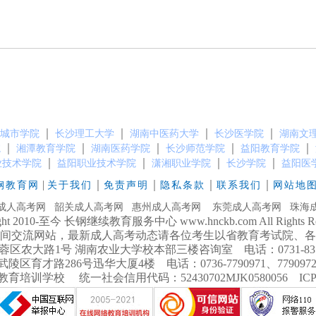
｜
｜
｜
｜
城市学院
长沙理工大学
湖南中医药大学
长沙医学院
湖南文
｜
｜
｜
｜
｜
院
湘潭教育学院
湖南医药学院
长沙师范学院
益阳教育学院
｜
｜
｜
｜
业技术学院
益阳职业技术学院
潇湘职业学院
长沙学院
益阳医
|
｜
｜
｜
｜
钢教育网
关于我们
免责声明
隐私条款
联系我们
网站地
成人高考网
韶关成人高考网
惠州成人高考网
东莞成人高考网
珠海
ight 2010-至今 长钢继续教育服务中心 www.hnckb.com All Rights Res
间交流网站，最新成人高考动态请各位考生以省教育考试院、各
大路1号 湖南农业大学校本部三楼咨询室 电话：0731-8358738
育才路286号迅华大厦4楼 电话：0736-7790971、7790972 手
培训学校 统一社会信用代码：52430702MJK0580056 IC