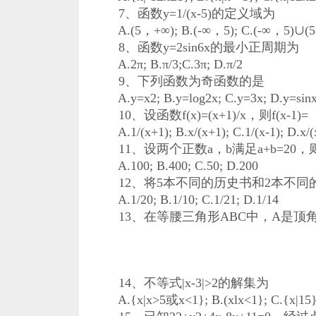
7、函数y=1/(x-5)的定义域为
A.(5，+∞); B.(-∞，5); C.(-∞，5)∪(5
8、函数y=2sin6x的最小正周期为
A.2π; B.π/3;C.3π; D.π/2
9、下列函数为奇函数的是
A.y=x2; B.y=log2x; C.y=3x; D.y=sin
10、设函数f(x)=(x+1)/x，则f(x-1)=
A.1/(x+1); B.x/(x+1); C.1/(x-1); D.x/(
11、设两个正数a，b满足a+b=20，
A.100; B.400; C.50; D.200
12、将5本不同的历史书和2本不同
A.1/20; B.1/10; C.1/21; D.1/14
13、在等腰三角形ABC中，A是顶角，且c
14、不等式|x-3|>2的解集为
A.{x|x>5或x<1}; B.(xlx<1}; C.{x|15};