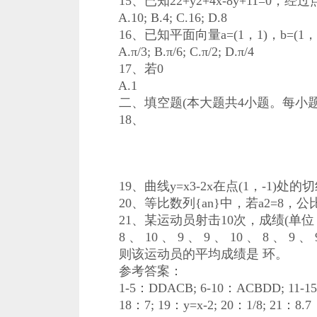
15、已知22+y2+4x-8y+11=0，
A.10; B.4; C.16; D.8
16、已知平面向量a=(1，1)，b=(1
A.π/3; B.π/6; C.π/2; D.π/4
17、若0
A.1
二、填空题(本大题共4小题。每小题4
18、
19、曲线y=x3-2x在点(1，-1)处的
20、等比数列{an}中，若a2=8，公比为
21、某运动员射击10次，成绩(单位
8 、 10 、 9 、 9 、 10 、 8 、 9 、 9
则该运动员的平均成绩是 环。
参考答案：
1-5：DDACB; 6-10：ACBDD; 11-15
18：7; 19：y=x-2; 20：1/8; 21：8.7