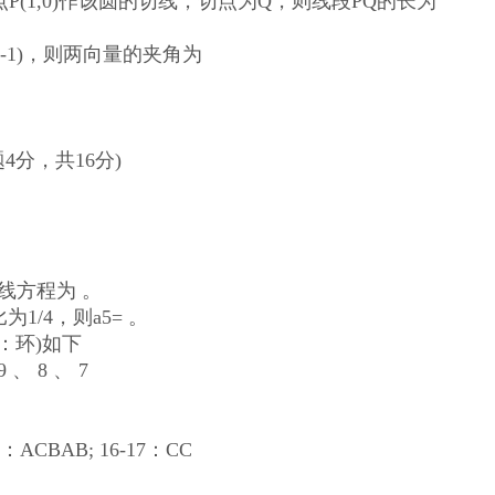
经过点P(1,0)作该圆的切线，切点为Q，则线段PQ的长为
，-1)，则两向量的夹角为
分，共16分)
切线方程为 。
1/4，则a5= 。
：环)如下
 、 8 、 7
：ACBAB; 16-17：CC