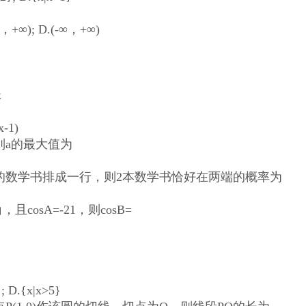
，+∞); D.(-∞，+∞)
x
x-1)
则a的最大值为
的数学书排成一行，则2本数学书恰好在两端的概率为
osA=-21，则cosB=
 D.{x|x>5}