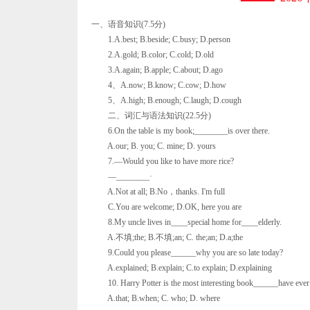
一、语音知识(7.5分)
1.A.best; B.beside; C.busy; D.person
2.A.gold; B.color; C.cold; D.old
3.A.again; B.apple; C.about; D.ago
4、A.now; B.know; C.cow; D.how
5、A.high; B.enough; C.laugh; D.cough
二、词汇与语法知识(22.5分)
6.On the table is my book;________is over there.
A.our; B. you; C. mine; D. yours
7.—Would you like to have more rice?
—________·
A.Not at all; B.No，thanks. I'm full
C.You are welcome; D.OK, here you are
8.My uncle lives in____special home for____elderly.
A.不填;the; B.不填;an; C. the;an; D.a;the
9.Could you please______why you are so late today?
A.explained; B.explain; C.to explain; D.explaining
10. Harry Potter is the most interesting book______have ever 
A.that; B.when; C. who; D. where