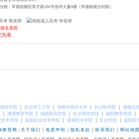
德分校：常德武陵区育才路286号迅华大厦4楼（常德电视台对面）
熊老师
华老师
上报名系统
院为准
）
｜
｜
｜
｜
城市学院
长沙理工大学
湖南中医药大学
长沙医学院
湖南文
｜
｜
｜
｜
｜
院
湘潭教育学院
湖南医药学院
长沙师范学院
益阳教育学院
｜
｜
｜
｜
业技术学院
益阳职业技术学院
潇湘职业学院
长沙学院
益阳医
|
｜
｜
｜
｜
钢教育网
关于我们
免责声明
隐私条款
联系我们
网站地