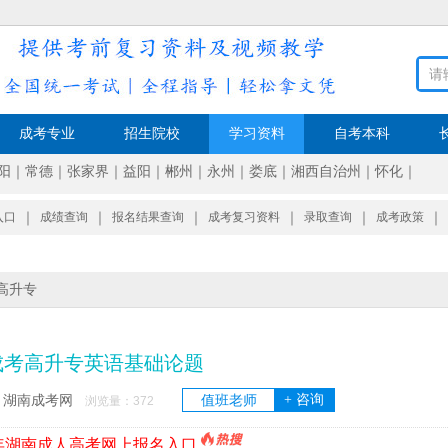
成考专业
招生院校
学习资料
自考本科
阳
｜
常德
｜
张家界
｜
益阳
｜
郴州
｜
永州
｜
娄底
｜
湘西自治州
｜
怀化
｜
入口
｜
成绩查询
｜
报名结果查询
｜
成考复习资料
｜
录取查询
｜
成考政策
｜
高升专
成考高升专英语基础论题
+ 咨询
湖南成考网
值班老师
：
浏览量：
372
6年湖南成人高考网上报名入口