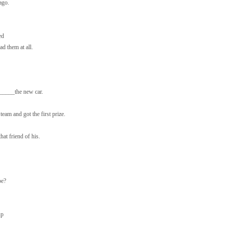
ago.
ed
 them at all.
_____the new car.
 and got the first prize.
t friend of his.
be?
up