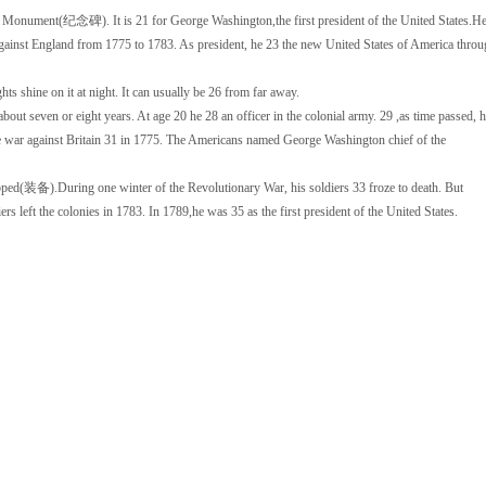
n Monument(纪念碑). It is 21 for George Washington,the first president of the United States.H
st England from 1775 to 1783. As president, he 23 the new United States of America throu
shine on it at night. It can usually be 26 from far away.
even or eight years. At age 20 he 28 an officer in the colonial army. 29 ,as time passed, 
 war against Britain 31 in 1775. The Americans named George Washington chief of the
ed(装备).During one winter of the Revolutionary War, his soldiers 33 froze to death. But
rs left the colonies in 1783. In 1789,he was 35 as the first president of the United States.