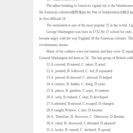
The tallest building in America's capital city is the Washinoto
the American colonies(殖民地)in the War of Independence(独立)again
its first difficult 24 .
The monument is one of the most popular 25 in the world. Lights 
George Washington was born in 1732.He 27 school for only about s
became angry with the way England 30 the American colonies. The
revolutionary armies.
Many of his soldiers were not trained, and they were 32 equipp
General Washington led them to 34 . The last group of British soldie
21.A.covered; B.named; C. taken; D.acted
22.A. pushed; B. followed; C. led; D.separated
23.A. passed; B.showed; C. advised; D.helped
24.A.century; B. battles; C. thing; D.years
25.A. places; B. gardens; C.ways; D.stations
26.A. seen; B.realized; C.shar; D.developed
27.A.attended; B.missed; C.escaped; D.changed
28.A.caught; B.knew; C.met; D.became
29.A. Therefore; B. However; C. Otherwise; D.Besides
30.A. ruled; B. destroyed; C.defeated; D.attacked
31.A. broke; B. started; C. declared; D.spread