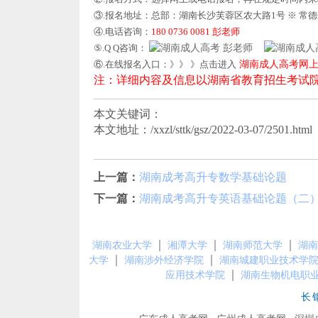
③.报名地址：总部：湖南长沙芙蓉区农大路1号 ※ 常
④.电话咨询：
180 0736 0081 彭老师
⑤.Q Q咨询：
彭老师
⑥.在线报名入口：》》 》点击进入
湖南成人高考网
注：详细内容及信息以湖南省教育招生考试
本文关键词：
本文地址：/xxzl/sttk/gsz/2022-03-07/2501.html
上一篇：
湖南成考高升专数学基础论题
下一篇：
湖南成考高升专英语基础论题（二
｜
｜
｜
湖南农业大学
湘潭大学
湖南师范大学
湖南
｜
｜
大学
湖南涉外经济学院
湖南城建职业技术学
｜
应用技术学院
湖南生物机电职
长