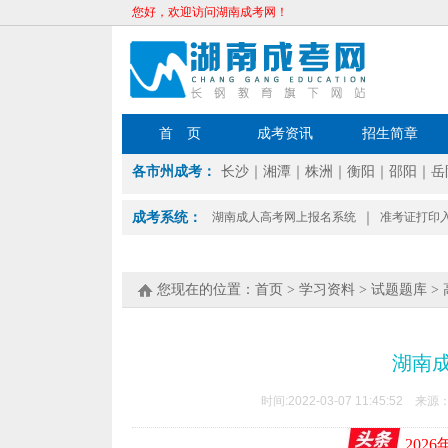
您好，欢迎访问湖南成考网！
首 页
成考资讯
招生简章
各市州成考：
长沙
｜
湘潭
｜
株洲
｜
衡阳
｜
邵阳
｜
岳
成考系统：
湖南成人高考网上报名系统
｜
准考证打印
您现在的位置：
首页
>
学习资料
>
试题题库
>
湖南
时间:2022-03-07 11:45:52 来源
202