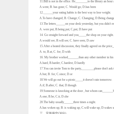
11.Bill is not in the office. He________to the library an hour 
A.went; B. has gone; C. Would go; D.has been
12.______your eating habits is the best way to lose weight.
A.To have changed; B. Change; C. Changing; D.Being chang
13.The letters______on your desk yesterday, but you didn't read
A. were put; B.being put; C.put; D.have put
14. Go straight forward and you_____the shop on your right.
A.would see; B.will see; C. have seen; D.saw
15.After a heated discussion, they finally agreed on the price_
A. to; B.at; C. for; D.with
16. My brother worked_______than any other member in his team
A.hard; B.harder; C.hardest; D.hardly
17.You can invite Tom to the party,________please don't ask tha
A.but; B. for; C.since; D.or
18.We will go out for a picnic_____it doesn't rain tomorrow.
A.if; B.after; C. that; D.though
19.Someone is knocking at the door , but whom can_______
A.one; B.he; C.it; D.she
20.The baby usually______three times a night.
A.has woken up; B. is waking up; C.will wake up; D.wakes 
三、完形填空(30分)